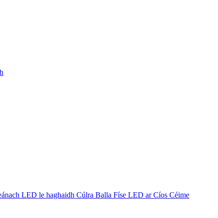
h
eánach LED le haghaidh Cúlra Balla Físe LED ar Cíos Céime