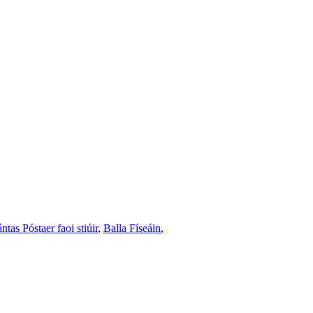
ntas Póstaer faoi stiúir
,
Balla Físeáin
,