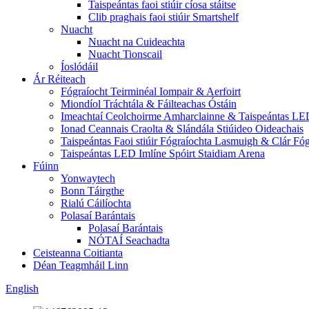
Taispeántas faoi stiúir cíosa stáitse
Clib praghais faoi stiúir Smartshelf
Nuacht
Nuacht na Cuideachta
Nuacht Tionscail
Íoslódáil
Ár Réiteach
Fógraíocht Teirminéal Iompair & Aerfoirt
Miondíol Tráchtála & Fáilteachas Óstáin
Imeachtaí Ceolchoirme Amharclainne & Taispeántas LE
Ionad Ceannais Craolta & Slándála Stiúideo Oideachais
Taispeántas Faoi stiúir Fógraíochta Lasmuigh & Clár Fóg
Taispeántas LED Imlíne Spóirt Staidiam Arena
Fúinn
Yonwaytech
Bonn Táirgthe
Rialú Cáilíochta
Polasaí Barántais
Polasaí Barántais
NÓTAÍ Seachadta
Ceisteanna Coitianta
Déan Teagmháil Linn
English