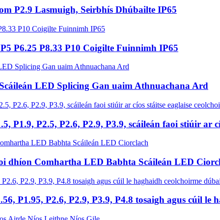
m P2.9 Lasmuigh, Seirbhís Dhúbailte IP65
 P5 P6.25 P8.33 P10 Coigilte Fuinnimh IP65
2 Scáileán LED Splicing Gan uaim Athnuachana Ard
.5, P1.9, P2.5, P2.6, P2.9, P3.9, scáileán faoi stiúir ar 
faoi dhíon Comhartha LED Babhta Scáileán LED Ciorc
56, P1.95, P2.6, P2.9, P3.9, P4.8 tosaigh agus cúil le h