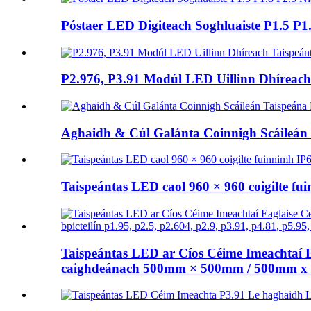
Póstaer LED Digiteach Soghluaiste P1.5 P1.
P2.976, P3.91 Modúl LED Uillinn Dhíreach 
Aghaidh & Cúl Galánta Coinnigh Scáileán
Taispeántas LED caol 960 × 960 coigilte fu
Taispeántas LED ar Cíos Céime Imeachtaí Eag
caighdeánach 500mm × 500mm / 500mm x 100