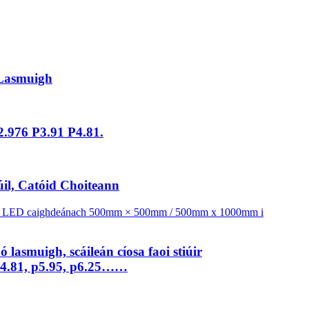
 Lasmuigh
.976 P3.91 P4.81.
úil, Catóid Choiteann
lasmuigh, scáileán cíosa faoi stiúir
p4.81, p5.95, p6.25……