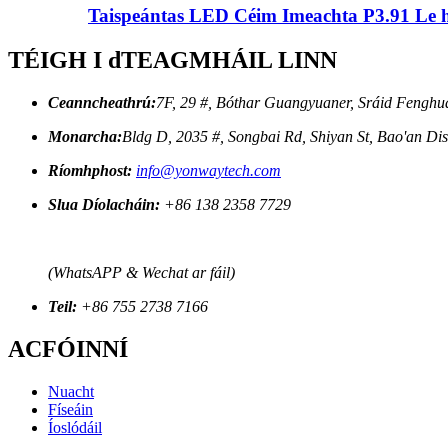
Taispeántas LED Céim Imeachta P3.91 
TÉIGH I dTEAGMHÁIL LINN
Ceanncheathrú:
7F, 29 #, Bóthar Guangyuaner, Sráid Fenghu
Monarcha:
Bldg D, 2035 #, Songbai Rd, Shiyan St, Bao'an Di
Ríomhphost:
info@yonwaytech.com
Slua Díolacháin:
+86 138 2358 7729
(WhatsAPP & Wechat ar fáil)
Teil:
+86 755 2738 7166
ACFÓINNÍ
Nuacht
Físeáin
Íoslódáil