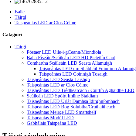
Baile
Táirgí
Taispeántas LED ar Cíos Céime
Catagóirí
Táirgí
Póstaer LED Uile-i-gCeann/Miondíola
Balla Físeáin/Scáileán LED HD Picteilín Caol
Comhartha Scáileáin LED Seasta Allamuigh
Taispeántas LED um Shábháil Fuinnimh Allamuig
Taispeántas LED Coinnigh Tosaigh
Taispeántas LED Seasta Laistigh
Taispeántas LED ar Cíos Céime
Taispeántas LED Trédhearcach / Cuirtín Aghaidhe LED
Scáileán LED Spóirt Imlíne Staidiam
Taispeántas LED Urlár Damhsa Idirghníomhach
Taispeántas LED Bog Solúbtha/Cruthaitheach
Taispeántas Meirge LED Smartshelf
Taispeántas Modúl LED
Gabhálais Taispeána LED
Táirgí réadmhaoine