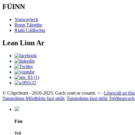
FÚINN
Yonwaytech
Bonn Táirgthe
Rialú Cáilíochta
Lean Linn Ar
© Cóipcheart - 2010-2025; Gach ceart ar cosaint.
<
-
Léarscáil an tS
Taispeántas Mórdhíola faoi stiúir
,
Taispeántas faoi stiúir Trédhearcach
Fón
Teil