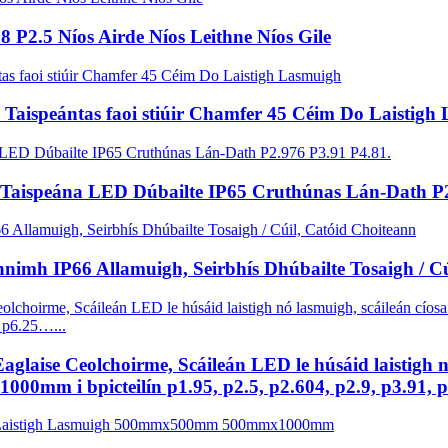
8 P2.5 Níos Airde Níos Leithne Níos Gile
Taispeántas faoi stiúir Chamfer 45 Céim Do Laistigh
 Taispeána LED Dúbailte IP65 Cruthúnas Lán-Dath P2
innimh IP66 Allamuigh, Seirbhís Dhúbailte Tosaigh / C
laise Ceolchoirme, Scáileán LED le húsáid laistigh nó 
0mm i bpicteilín p1.95, p2.5, p2.604, p2.9, p3.91, 