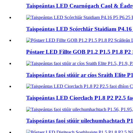
Taispeántas LED Cearnógach Caol & Éadro
Taispeántas LED Scórchlár Staidiam P4.16
Póstaer LED Fillte GOB P1.2 P1.5 P1.8 P
Taispeántas faoi stiúir ar cíos Sraith Elite P1
Taispeántas LED Ciorclach P1.8 P2 P2.5 
Taispeántas faoi stiúir uilechumhachtach P1.