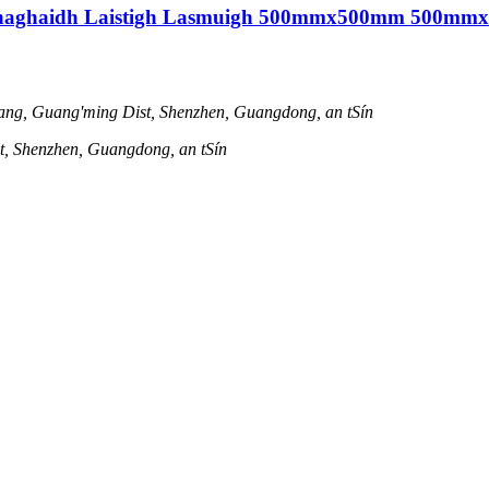
Le haghaidh Laistigh Lasmuigh 500mmx500mm 500m
ang, Guang'ming Dist, Shenzhen, Guangdong, an tSín
st, Shenzhen, Guangdong, an tSín