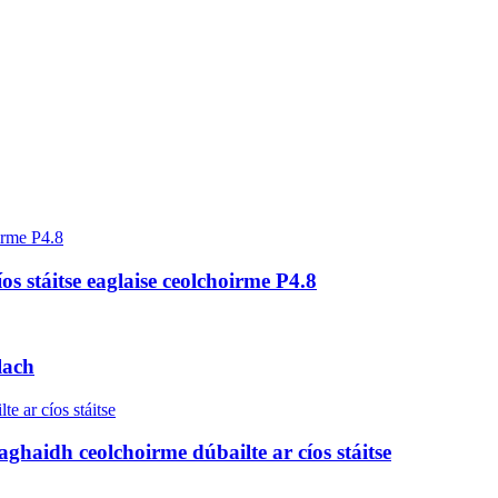
cíos stáitse eaglaise ceolchoirme P4.8
lach
aghaidh ceolchoirme dúbailte ar cíos stáitse