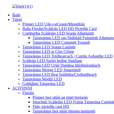
Baile
Táirgí
Póstaer LED Uile-i-gCeann/Miondíola
Balla Físeáin/Scáileán LED HD Picteilín Caol
Comhartha Scáileáin LED Seasta Allamuigh
Taispeántas LED um Shábháil Fuinnimh Allamuig
Taispeántas LED Coinnigh Tosaigh
Taispeántas LED Seasta Laistigh
Taispeántas LED ar Cíos Céime
Taispeántas LED Trédhearcach / Cuirtín Aghaidhe LED
Scáileán LED Spóirt Imlíne Staidiam
Taispeántas LED Urlár Damhsa Idirghníomhach
Taispeántas Meirge LED Smartshelf
Taispeántas LED Bog Solúbtha/Cruthaitheach
Taispeántas Modúl LED
Gabhálais Taispeána LED
ACFÓINNÍ
Físeáin
Póstaer faoi stiúir ag imirt breiseán
Struchtúr Scáileáin LED Fráma Taispeána Caighd
Páirc picteilín caol HD
Taispeántas faoi stiúir sheasta lasmuigh