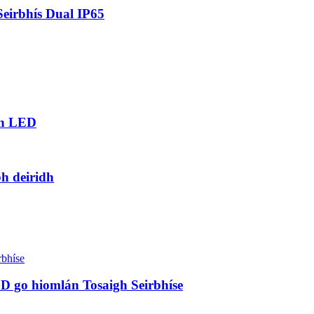
eirbhís Dual IP65
ch LED
bh deiridh
LED go hiomlán Tosaigh Seirbhíse