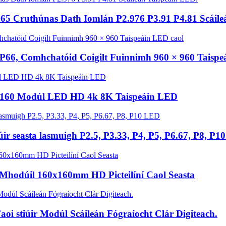
P65 Cruthúnas Dath Iomlán P2.976 P3.91 P4.81 Scáile
IP66, Comhchatóid Coigilt Fuinnimh 960 × 960 Taispe
×160 Modúl LED HD 4k 8K Taispeáin LED
r seasta lasmuigh P2.5, P3.33, P4, P5, P6.67, P8, P
hodúil 160x160mm HD Picteilíní Caol Seasta
oi stiúir Modúl Scáileán Fógraíocht Clár Digiteach.