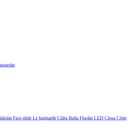
aispeáin
leáin Faoi stiúir Le haghaidh Cúlra Balla Físeáin LED Cíosa Céim