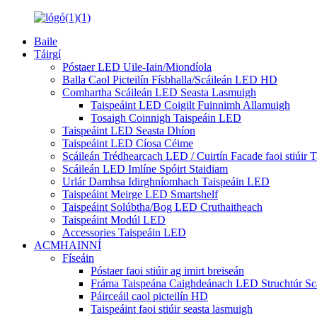
Baile
Táirgí
Póstaer LED Uile-Iain/Miondíola
Balla Caol Picteilín Físbhalla/Scáileán LED HD
Comhartha Scáileán LED Seasta Lasmuigh
Taispeáint LED Coigilt Fuinnimh Allamuigh
Tosaigh Coinnigh Taispeáin LED
Taispeáint LED Seasta Dhíon
Taispeáint LED Cíosa Céime
Scáileán Trédhearcach LED / Cuirtín Facade faoi stiúir T
Scáileán LED Imlíne Spóirt Staidiam
Urlár Damhsa Idirghníomhach Taispeáin LED
Taispeáint Meirge LED Smartshelf
Taispeáint Solúbtha/Bog LED Cruthaitheach
Taispeáint Modúl LED
Accessories Taispeáin LED
ACMHAINNÍ
Físeáin
Póstaer faoi stiúir ag imirt breiseán
Fráma Taispeána Caighdeánach LED Struchtúr Scái
Páirceáil caol picteilín HD
Taispeáint faoi stiúir seasta lasmuigh