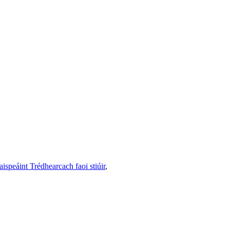
aispeáint Trédhearcach faoi stiúir
,