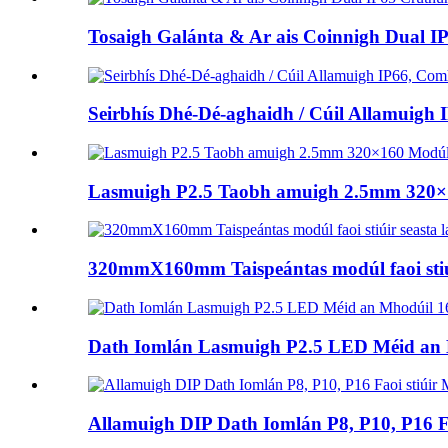
Tosaigh Galánta & Ar ais Coinnigh Dual I
Seirbhís Dhé-Dé-aghaidh / Cúil Allamuigh 
Lasmuigh P2.5 Taobh amuigh 2.5mm 320
320mmX160mm Taispeántas modúl faoi stiúi
Dath Iomlán Lasmuigh P2.5 LED Méid an M
Allamuigh DIP Dath Iomlán P8, P10, P16 Fa