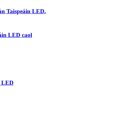
án Taispeáin LED.
áin LED caol
10 LED