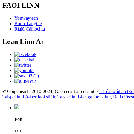
FAOI LINN
Yonwaytech
Bonn Táirgthe
Rialú Cáilíochta
Lean Linn Ar
© Cóipcheart - 2010-2024; Gach ceart ar cosaint.
<
-
Léarscáil an tS
Taispeáint Póstaer faoi stiúir
,
Taispeáint Bheaga faoi stiúir
,
Balla Físe
Fón
Teil