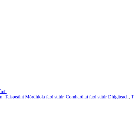
uímh
án
,
Taispeáint Mórdhíola faoi stiúir
,
Comharthaí faoi stiúir Dhigiteach
,
T