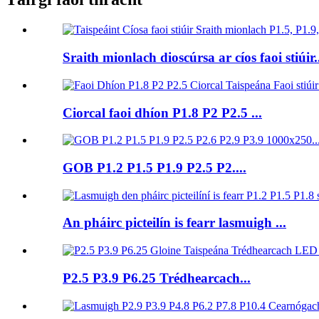
Sraith mionlach dioscúrsa ar cíos faoi stiúir.
Ciorcal faoi dhíon P1.8 P2 P2.5 ...
GOB P1.2 P1.5 P1.9 P2.5 P2....
An pháirc picteilín is fearr lasmuigh ...
P2.5 P3.9 P6.25 Trédhearcach...