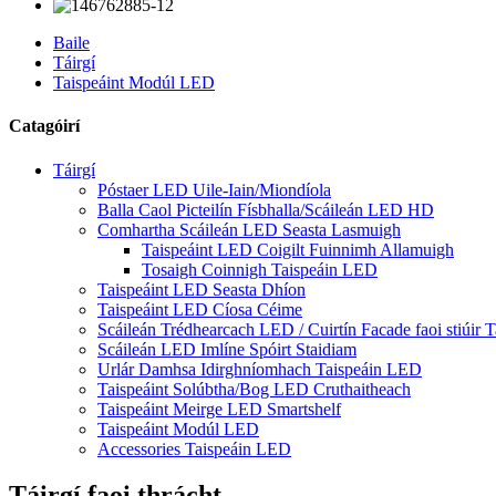
Baile
Táirgí
Taispeáint Modúl LED
Catagóirí
Táirgí
Póstaer LED Uile-Iain/Miondíola
Balla Caol Picteilín Físbhalla/Scáileán LED HD
Comhartha Scáileán LED Seasta Lasmuigh
Taispeáint LED Coigilt Fuinnimh Allamuigh
Tosaigh Coinnigh Taispeáin LED
Taispeáint LED Seasta Dhíon
Taispeáint LED Cíosa Céime
Scáileán Trédhearcach LED / Cuirtín Facade faoi stiúir T
Scáileán LED Imlíne Spóirt Staidiam
Urlár Damhsa Idirghníomhach Taispeáin LED
Taispeáint Solúbtha/Bog LED Cruthaitheach
Taispeáint Meirge LED Smartshelf
Taispeáint Modúl LED
Accessories Taispeáin LED
Táirgí faoi thrácht