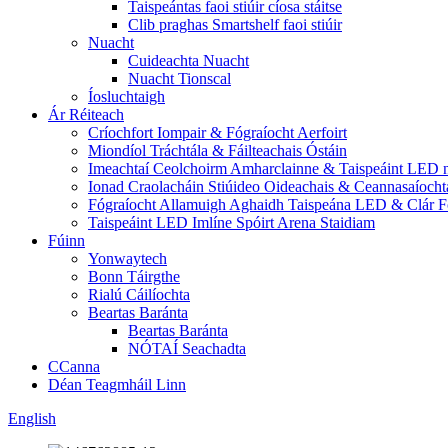
Taispeántas faoi stiúir cíosa stáitse
Clib praghas Smartshelf faoi stiúir
Nuacht
Cuideachta Nuacht
Nuacht Tionscal
Íosluchtaigh
Ár Réiteach
Críochfort Iompair & Fógraíocht Aerfoirt
Miondíol Tráchtála & Fáilteachais Óstáin
Imeachtaí Ceolchoirm Amharclainne & Taispeáint LED n
Ionad Craolacháin Stiúideo Oideachais & Ceannasaíocht
Fógraíocht Allamuigh Aghaidh Taispeána LED & Clár F
Taispeáint LED Imlíne Spóirt Arena Staidiam
Fúinn
Yonwaytech
Bonn Táirgthe
Rialú Cáilíochta
Beartas Baránta
Beartas Baránta
NÓTAÍ Seachadta
CCanna
Déan Teagmháil Linn
English