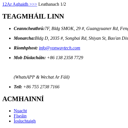
1
2
Ar Aghaidh >
>>
Leathanach 1/2
TEAGMHÁIL LINN
Ceanncheathrú:
7F, Bldg SMOK, 29 #, Guangyuaner Rd, Feng
Monarcha:
Bldg D, 2035 #, Songbai Rd, Shiyan St, Bao'an Di
Ríomhphost:
info@yonwaytech.com
Mob Díolacháin:
+86 138 2358 7729
(WhatsAPP & Wechat Ar Fáil)
Teil:
+86 755 2738 7166
ACMHAINNÍ
Nuacht
Físeáin
Íosluchtaigh