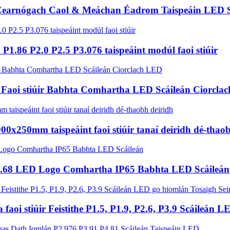
 Cearnógach Caol & Meáchan Éadrom Taispeáin LED S
.86 P2.0 P2.5 P3.076 taispeáint modúl faoi stiúir
a Faoi stiúir Babhta Comhartha LED Scáileán Ciorcla
0x250mm taispeáint faoi stiúir tanaí deiridh dé-thao
P4.68 LED Logo Comhartha IP65 Babhta LED Scáileán
 faoi stiúir Feistithe P1.5, P1.9, P2.6, P3.9 Scáileán 