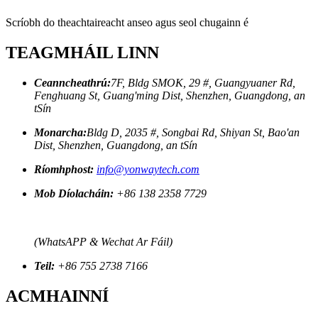
Scríobh do theachtaireacht anseo agus seol chugainn é
TEAGMHÁIL LINN
Ceanncheathrú:
7F, Bldg SMOK, 29 #, Guangyuaner Rd,
Fenghuang St, Guang'ming Dist, Shenzhen, Guangdong, an
tSín
Monarcha:
Bldg D, 2035 #, Songbai Rd, Shiyan St, Bao'an
Dist, Shenzhen, Guangdong, an tSín
Ríomhphost:
info@yonwaytech.com
Mob Díolacháin:
+86 138 2358 7729
(WhatsAPP & Wechat Ar Fáil)
Teil:
+86 755 2738 7166
ACMHAINNÍ