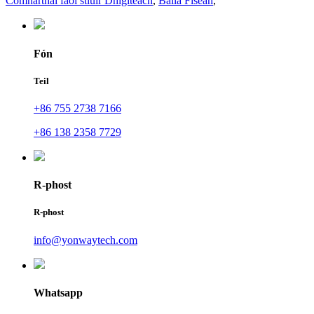
Comharthaí faoi stiúir Dhigiteach
,
Balla Físeán
,
Fón
Teil
+86 755 2738 7166
+86 138 2358 7729
R-phost
R-phost
info@yonwaytech.com
Whatsapp