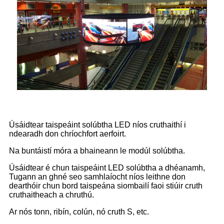
Úsáidtear taispeáint solúbtha LED níos cruthaithí i
ndearadh don chríochfort aerfoirt.
Na buntáistí móra a bhaineann le modúl solúbtha.
Úsáidtear é chun taispeáint LED solúbtha a dhéanamh,
Tugann an ghné seo samhlaíocht níos leithne don
dearthóir chun bord taispeána siombailí faoi stiúir cruth
cruthaitheach a chruthú.
Ar nós tonn, ribín, colún, nó cruth S, etc.