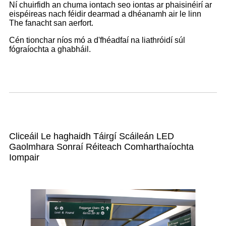
Ní chuirfidh an chuma iontach seo iontas ar phaisinéirí ar
eispéireas nach féidir dearmad a dhéanamh air le linn
The fanacht san aerfort.
Cén tionchar níos mó a d'fhéadfaí na liathróidí súl
fógraíochta a ghabháil.
Cliceáil Le haghaidh Táirgí Scáileán LED
Gaolmhara Sonraí Réiteach Comharthaíochta
Iompair