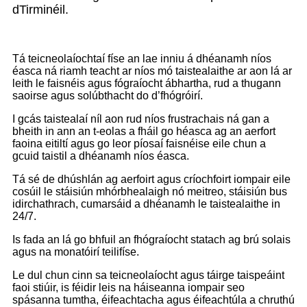
dTirminéil.
Tá teicneolaíochtaí físe an lae inniu á dhéanamh níos
éasca ná riamh teacht ar níos mó taistealaithe ar aon lá ar
leith le faisnéis agus fógraíocht ábhartha, rud a thugann
saoirse agus solúbthacht do d’fhógróirí.
I gcás taistealaí níl aon rud níos frustrachais ná gan a
bheith in ann an t-eolas a fháil go héasca ag an aerfort
faoina eitiltí agus go leor píosaí faisnéise eile chun a
gcuid taistil a dhéanamh níos éasca.
Tá sé de dhúshlán ag aerfoirt agus críochfoirt iompair eile
cosúil le stáisiún mhórbhealaigh nó meitreo, stáisiún bus
idirchathrach, cumarsáid a dhéanamh le taistealaithe in
24/7.
Is fada an lá go bhfuil an fhógraíocht statach ag brú solais
agus na monatóirí teilifíse.
Le dul chun cinn sa teicneolaíocht agus táirge taispeáint
faoi stiúir, is féidir leis na háiseanna iompair seo
spásanna tumtha, éifeachtacha agus éifeachtúla a chruthú