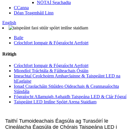
NÓTAÍ Seachadta
CCanna
Déan Teagmháil Linn
English
Baile
Críochfort Iompair & Fógraíocht Aerfoirt
Réitigh
Críochfort Iompair & Fógraíocht Aerfoirt
Miondíol Tráchtála & Fáilteachais Óstáin
Imeachtaí Ceolchoirm Amharclainne & Taispeáint LED na
hEaglaise
Ionad Craolacháin Stiúideo Oideachais & Ceannasaíochta
Slándála
Fógraíocht Allamuigh Aghaidh Taispeána LED & Clár Fógraí
Taispeáint LED Imlíne Spóirt Arena Staidiam
Taithí Tumoideachais Éagsúla ag Turasóirí le
Cineálacha Éagsúla de Chórais Taispeána LED i