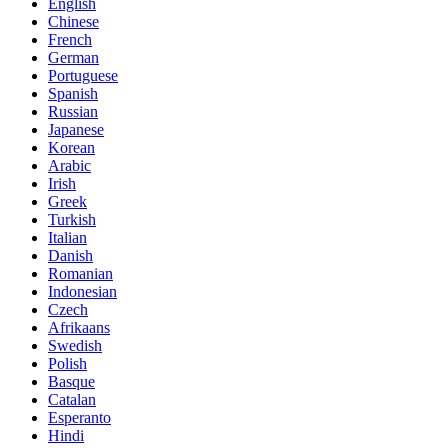
English
Chinese
French
German
Portuguese
Spanish
Russian
Japanese
Korean
Arabic
Irish
Greek
Turkish
Italian
Danish
Romanian
Indonesian
Czech
Afrikaans
Swedish
Polish
Basque
Catalan
Esperanto
Hindi