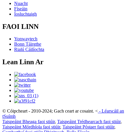
Nuacht
Físeáin
Íosluchtaigh
FAOI LINN
Yonwaytech
Bonn Táirgthe
Rialú Cáilíochta
Lean Linn Ar
© Cóipcheart - 2010-2024; Gach ceart ar cosaint.
<
-
Léarscáil an
tSuímh
Taispeáint Bheaga faoi stiúir
,
Taispeáint Trédhearcach faoi stiúir
,
Taispeáint Mórdhíola faoi stiúir
,
Taispeáint Póstaer faoi stiúir
,