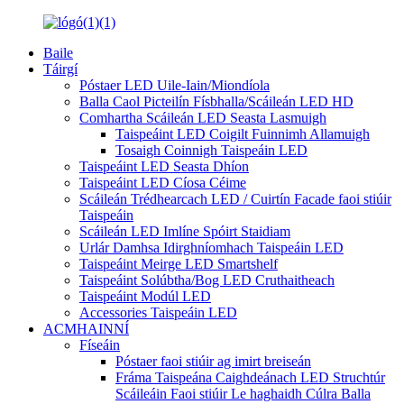
Baile
Táirgí
Póstaer LED Uile-Iain/Miondíola
Balla Caol Picteilín Físbhalla/Scáileán LED HD
Comhartha Scáileán LED Seasta Lasmuigh
Taispeáint LED Coigilt Fuinnimh Allamuigh
Tosaigh Coinnigh Taispeáin LED
Taispeáint LED Seasta Dhíon
Taispeáint LED Cíosa Céime
Scáileán Trédhearcach LED / Cuirtín Facade faoi stiúir
Taispeáin
Scáileán LED Imlíne Spóirt Staidiam
Urlár Damhsa Idirghníomhach Taispeáin LED
Taispeáint Meirge LED Smartshelf
Taispeáint Solúbtha/Bog LED Cruthaitheach
Taispeáint Modúl LED
Accessories Taispeáin LED
ACMHAINNÍ
Físeáin
Póstaer faoi stiúir ag imirt breiseán
Fráma Taispeána Caighdeánach LED Struchtúr
Scáileáin Faoi stiúir Le haghaidh Cúlra Balla