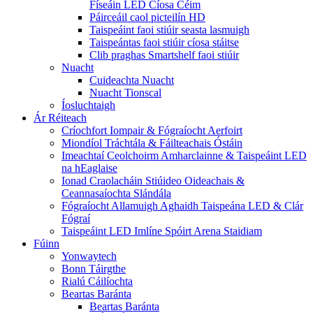
Físeáin LED Cíosa Céim
Páirceáil caol picteilín HD
Taispeáint faoi stiúir seasta lasmuigh
Taispeántas faoi stiúir cíosa stáitse
Clib praghas Smartshelf faoi stiúir
Nuacht
Cuideachta Nuacht
Nuacht Tionscal
Íosluchtaigh
Ár Réiteach
Críochfort Iompair & Fógraíocht Aerfoirt
Miondíol Tráchtála & Fáilteachais Óstáin
Imeachtaí Ceolchoirm Amharclainne & Taispeáint LED
na hEaglaise
Ionad Craolacháin Stiúideo Oideachais &
Ceannasaíochta Slándála
Fógraíocht Allamuigh Aghaidh Taispeána LED & Clár
Fógraí
Taispeáint LED Imlíne Spóirt Arena Staidiam
Fúinn
Yonwaytech
Bonn Táirgthe
Rialú Cáilíochta
Beartas Baránta
Beartas Baránta