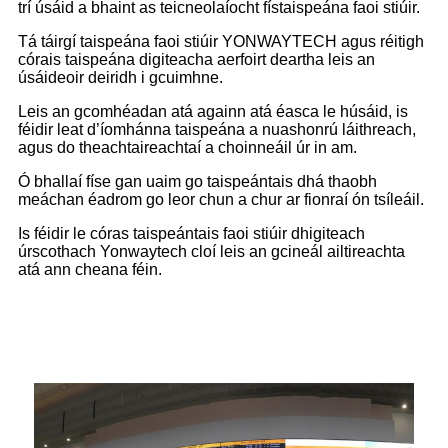
trí úsáid a bhaint as teicneolaíocht fístaispeána faoi stiúir.
Tá táirgí taispeána faoi stiúir YONWAYTECH agus réitigh
córais taispeána digiteacha aerfoirt deartha leis an
úsáideoir deiridh i gcuimhne.
Leis an gcomhéadan atá againn atá éasca le húsáid, is
féidir leat d’íomhánna taispeána a nuashonrú láithreach,
agus do theachtaireachtaí a choinneáil úr in am.
Ó bhallaí físe gan uaim go taispeántais dhá thaobh
meáchan éadrom go leor chun a chur ar fionraí ón tsíleáil.
Is féidir le córas taispeántais faoi stiúir dhigiteach
úrscothach Yonwaytech cloí leis an gcineál ailtireachta
atá ann cheana féin.