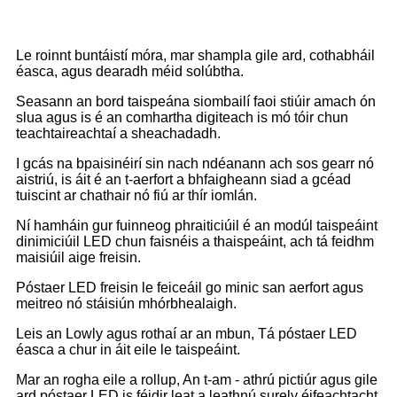
Le roinnt buntáistí móra, mar shampla gile ard, cothabháil
éasca, agus dearadh méid solúbtha.
Seasann an bord taispeána siombailí faoi stiúir amach ón
slua agus is é an comhartha digiteach is mó tóir chun
teachtaireachtaí a sheachadadh.
I gcás na bpaisinéirí sin nach ndéanann ach sos gearr nó
aistriú, is áit é an t-aerfort a bhfaigheann siad a gcéad
tuiscint ar chathair nó fiú ar thír iomlán.
Ní hamháin gur fuinneog phraiticiúil é an modúl taispeáint
dinimiciúil LED chun faisnéis a thaispeáint, ach tá feidhm
maisiúil aige freisin.
Póstaer LED freisin le feiceáil go minic san aerfort agus
meitreo nó stáisiún mhórbhealaigh.
Leis an Lowly agus rothaí ar an mbun, Tá póstaer LED
éasca a chur in áit eile le taispeáint.
Mar an rogha eile a rollup, An t-am - athrú pictiúr agus gile
ard póstaer LED is féidir leat a leathnú surely éifeachtacht