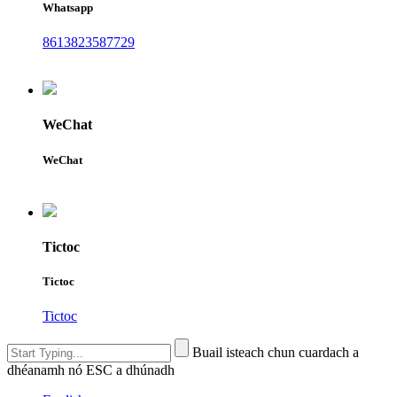
Whatsapp
8613823587729
WeChat
WeChat
Tictoc
Tictoc
Tictoc
Buail isteach chun cuardach a
dhéanamh nó ESC a dhúnadh