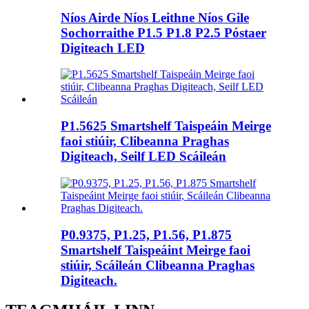
Níos Airde Níos Leithne Níos Gile
Sochorraithe P1.5 P1.8 P2.5 Póstaer
Digiteach LED
P1.5625 Smartshelf Taispeáin Meirge
faoi stiúir, Clibeanna Praghas
Digiteach, Seilf LED Scáileán
P0.9375, P1.25, P1.56, P1.875
Smartshelf Taispeáint Meirge faoi
stiúir, Scáileán Clibeanna Praghas
Digiteach.