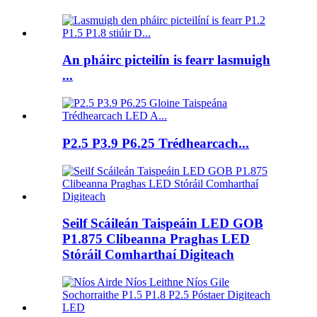
An pháirc picteilín is fearr lasmuigh
...
P2.5 P3.9 P6.25 Trédhearcach...
Seilf Scáileán Taispeáin LED GOB
P1.875 Clibeanna Praghas LED
Stóráil Comharthaí Digiteach