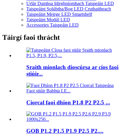
Urlár Damhsa Idirghníomhach Taispeáin LED
Taispeáint Solúbtha/Bog LED Cruthaitheach
Taispeáint Meirge LED Smartshelf
Taispeáint Modúl LED
Accessories Taispeáin LED
Táirgí faoi thrácht
Sraith mionlach dioscúrsa ar cíos faoi
stiúir...
Ciorcal faoi dhíon P1.8 P2 P2.5 ...
GOB P1.2 P1.5 P1.9 P2.5 P2....