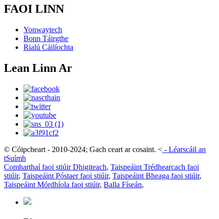
FAOI LINN
Yonwaytech
Bonn Táirgthe
Rialú Cáilíochta
Lean Linn Ar
© Cóipcheart - 2010-2024; Gach ceart ar cosaint.
<
-
Léarscáil an
tSuímh
Comharthaí faoi stiúir Dhigiteach
,
Taispeáint Trédhearcach faoi
stiúir
,
Taispeáint Póstaer faoi stiúir
,
Taispeáint Bheaga faoi stiúir
,
Taispeáint Mórdhíola faoi stiúir
,
Balla Físeán
,