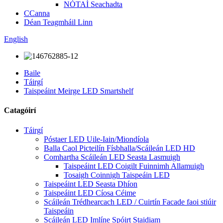
NÓTAÍ Seachadta
CCanna
Déan Teagmháil Linn
English
Baile
Táirgí
Taispeáint Meirge LED Smartshelf
Catagóirí
Táirgí
Póstaer LED Uile-Iain/Miondíola
Balla Caol Picteilín Físbhalla/Scáileán LED HD
Comhartha Scáileán LED Seasta Lasmuigh
Taispeáint LED Coigilt Fuinnimh Allamuigh
Tosaigh Coinnigh Taispeáin LED
Taispeáint LED Seasta Dhíon
Taispeáint LED Cíosa Céime
Scáileán Trédhearcach LED / Cuirtín Facade faoi stiúir
Taispeáin
Scáileán LED Imlíne Spóirt Staidiam