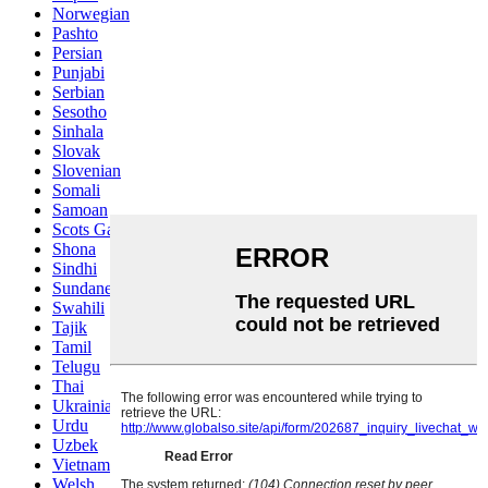
Norwegian
Pashto
Persian
Punjabi
Serbian
Sesotho
Sinhala
Slovak
Slovenian
Somali
Samoan
Scots Gaelic
Shona
Sindhi
Sundanese
Swahili
Tajik
Tamil
Telugu
Thai
Ukrainian
Urdu
Uzbek
Vietnamese
Welsh