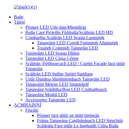
Baile
Táirgí
Póstaer LED Uile-Iain/Miondíola
Balla Caol Picteilín Físbhalla/Scáileán LED HD
Comhartha Scáileán LED Seasta Lasmuigh
Taispeáint LED Coigilt Fuinnimh Allamuigh
Tosaigh Coinnigh Taispeáin LED
Taispeáint LED Seasta Dhíon
Taispeáint LED Cíosa Céime
Scáileán Trédhearcach LED / Cuirtín Facade faoi stiúir
Taispeáin
Scáileán LED Imlíne Spóirt Staidiam
Urlár Damhsa Idirghníomhach Taispeáin LED
Taispeáint Meirge LED Smartshelf
Taispeáint Solúbtha/Bog LED Cruthaitheach
Taispeáint Modúl LED
Accessories Taispeáin LED
ACMHAINNÍ
Físeáin
Póstaer faoi stiúir ag imirt breiseán
Fráma Taispeána Caighdeánach LED Struchtúr
Scáileáin Faoi stiúir Le haghaidh Cúlra Balla