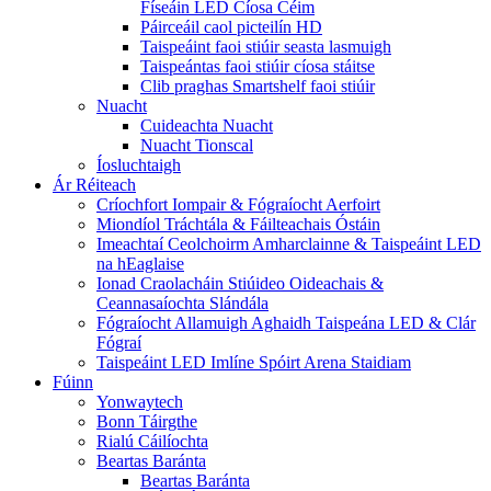
Físeáin LED Cíosa Céim
Páirceáil caol picteilín HD
Taispeáint faoi stiúir seasta lasmuigh
Taispeántas faoi stiúir cíosa stáitse
Clib praghas Smartshelf faoi stiúir
Nuacht
Cuideachta Nuacht
Nuacht Tionscal
Íosluchtaigh
Ár Réiteach
Críochfort Iompair & Fógraíocht Aerfoirt
Miondíol Tráchtála & Fáilteachais Óstáin
Imeachtaí Ceolchoirm Amharclainne & Taispeáint LED
na hEaglaise
Ionad Craolacháin Stiúideo Oideachais &
Ceannasaíochta Slándála
Fógraíocht Allamuigh Aghaidh Taispeána LED & Clár
Fógraí
Taispeáint LED Imlíne Spóirt Arena Staidiam
Fúinn
Yonwaytech
Bonn Táirgthe
Rialú Cáilíochta
Beartas Baránta
Beartas Baránta