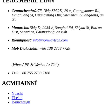
TEAGMHÁIL LINN
Ceanncheathrú:
7F, Bldg SMOK, 29 #, Guangyuaner Rd,
Fenghuang St, Guang'ming Dist, Shenzhen, Guangdong, an
tSín
Monarcha:
Bldg D, 2035 #, Songbai Rd, Shiyan St, Bao'an
Dist, Shenzhen, Guangdong, an tSín
Ríomhphost:
info@yonwaytech.com
Mob Díolacháin:
+86 138 2358 7729
(WhatsAPP & Wechat Ar Fáil)
Teil:
+86 755 2738 7166
ACMHAINNÍ
Nuacht
Físeáin
Íosluchtaigh