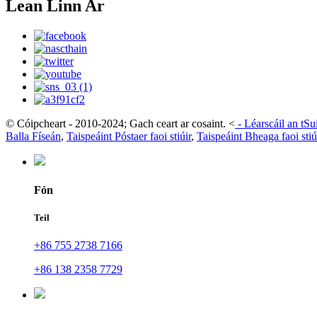
Lean Linn Ar
© Cóipcheart - 2010-2024; Gach ceart ar cosaint.
<
-
Léarscáil an tS
Balla Físeán
,
Taispeáint Póstaer faoi stiúir
,
Taispeáint Bheaga faoi stiú
Fón
Teil
+86 755 2738 7166
+86 138 2358 7729