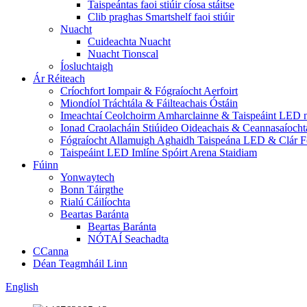
Taispeántas faoi stiúir cíosa stáitse
Clib praghas Smartshelf faoi stiúir
Nuacht
Cuideachta Nuacht
Nuacht Tionscal
Íosluchtaigh
Ár Réiteach
Críochfort Iompair & Fógraíocht Aerfoirt
Miondíol Tráchtála & Fáilteachais Óstáin
Imeachtaí Ceolchoirm Amharclainne & Taispeáint LED n
Ionad Craolacháin Stiúideo Oideachais & Ceannasaíocht
Fógraíocht Allamuigh Aghaidh Taispeána LED & Clár F
Taispeáint LED Imlíne Spóirt Arena Staidiam
Fúinn
Yonwaytech
Bonn Táirgthe
Rialú Cáilíochta
Beartas Baránta
Beartas Baránta
NÓTAÍ Seachadta
CCanna
Déan Teagmháil Linn
English