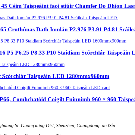
n 45 Céim Taispeáint faoi stiúir Chamfer Do Dhíon La
P65 Cruthúnas Dath Iomlán P2.976 P3.91 P4.81 Scáile
P4.16 P5 P6.25 P8.33 P10 Staidiam Scórchlár Taispe
órt Scórchlár Taispeáin LED 1280mmx960mm
IP66, Comhchatóid Coigilt Fuinnimh 960 × 960 Taispe
huang St, Guang'ming Dist, Shenzhen, Guangdong, an tSín