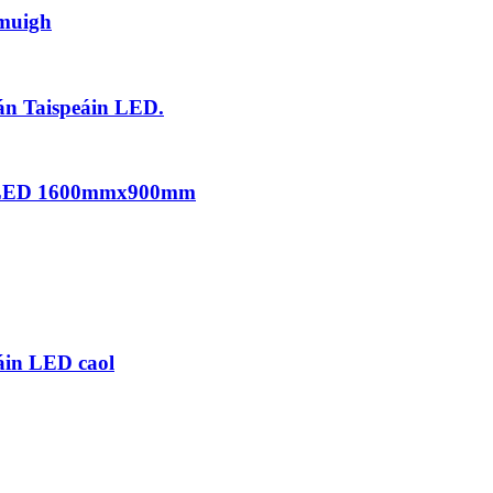
smuigh
án Taispeáin LED.
áin LED 1600mmx900mm
áin LED caol