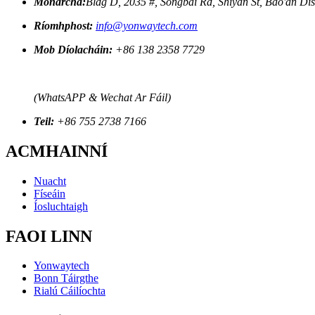
Monarcha:
Bldg D, 2035 #, Songbai Rd, Shiyan St, Bao'an Di
Ríomhphost:
info@yonwaytech.com
Mob Díolacháin:
+86 138 2358 7729
(WhatsAPP & Wechat Ar Fáil)
Teil:
+86 755 2738 7166
ACMHAINNÍ
Nuacht
Físeáin
Íosluchtaigh
FAOI LINN
Yonwaytech
Bonn Táirgthe
Rialú Cáilíochta