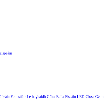
aispeáin
leáin Faoi stiúir Le haghaidh Cúlra Balla Físeáin LED Cíosa Céim