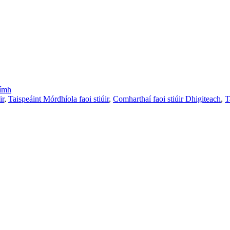
uímh
ir
,
Taispeáint Mórdhíola faoi stiúir
,
Comharthaí faoi stiúir Dhigiteach
,
T