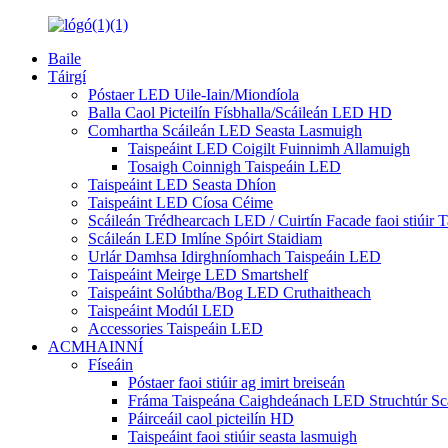
Baile
Táirgí
Póstaer LED Uile-Iain/Miondíola
Balla Caol Picteilín Físbhalla/Scáileán LED HD
Comhartha Scáileán LED Seasta Lasmuigh
Taispeáint LED Coigilt Fuinnimh Allamuigh
Tosaigh Coinnigh Taispeáin LED
Taispeáint LED Seasta Dhíon
Taispeáint LED Cíosa Céime
Scáileán Trédhearcach LED / Cuirtín Facade faoi stiúir T
Scáileán LED Imlíne Spóirt Staidiam
Urlár Damhsa Idirghníomhach Taispeáin LED
Taispeáint Meirge LED Smartshelf
Taispeáint Solúbtha/Bog LED Cruthaitheach
Taispeáint Modúl LED
Accessories Taispeáin LED
ACMHAINNÍ
Físeáin
Póstaer faoi stiúir ag imirt breiseán
Fráma Taispeána Caighdeánach LED Struchtúr Scái
Páirceáil caol picteilín HD
Taispeáint faoi stiúir seasta lasmuigh