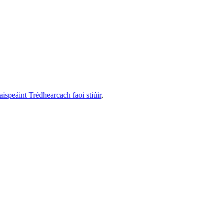
aispeáint Trédhearcach faoi stiúir
,