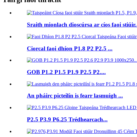
Sraith mionlach dioscúrsa ar cíos faoi stiúir.
Ciorcal faoi dhíon P1.8 P2 P2.5 ...
GOB P1.2 P1.5 P1.9 P2.5 P2....
An pháirc picteilín is fearr lasmuigh ...
P2.5 P3.9 P6.25 Trédhearcach...