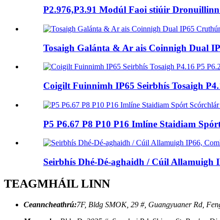
P2.976,P3.91 Modúl Faoi stiúir Dronuillin
Tosaigh Galánta & Ar ais Coinnigh Dual I
Coigilt Fuinnimh IP65 Seirbhís Tosaigh 
P5 P6.67 P8 P10 P16 Imlíne Staidiam Sp
Seirbhís Dhé-Dé-aghaidh / Cúil Allamuigh 
TEAGMHÁIL LINN
Ceanncheathrú:
7F, Bldg SMOK, 29 #, Guangyuaner Rd, Feng