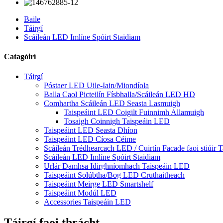
Baile
Táirgí
Scáileán LED Imlíne Spóirt Staidiam
Catagóirí
Táirgí
Póstaer LED Uile-Iain/Miondíola
Balla Caol Picteilín Físbhalla/Scáileán LED HD
Comhartha Scáileán LED Seasta Lasmuigh
Taispeáint LED Coigilt Fuinnimh Allamuigh
Tosaigh Coinnigh Taispeáin LED
Taispeáint LED Seasta Dhíon
Taispeáint LED Cíosa Céime
Scáileán Trédhearcach LED / Cuirtín Facade faoi stiúir T
Scáileán LED Imlíne Spóirt Staidiam
Urlár Damhsa Idirghníomhach Taispeáin LED
Taispeáint Solúbtha/Bog LED Cruthaitheach
Taispeáint Meirge LED Smartshelf
Taispeáint Modúl LED
Accessories Taispeáin LED
Táirgí faoi thrácht