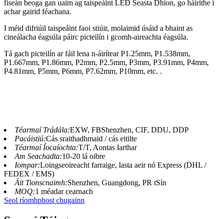
físeán beoga gan uaim ag taispeáint LED Seasta Dhíon, go háirithe i
achar gairid féachana.
I méid difriúil taispeáint faoi stiúir, molaimid úsáid a bhaint as
cineálacha éagsúla páirc picteilín i gcomh-aireachta éagsúla.
Tá gach picteilín ar fáil lena n-áirítear P1.25mm, P1.538mm,
P1.667mm, P1.86mm, P2mm, P2.5mm, P3mm, P3.91mm, P4mm,
P4.81mm, P5mm, P6mm, P7.62mm, P10mm, etc. .
Téarmaí Trádála:
EXW, FBShenzhen, CIF, DDU, DDP
Pacáistiú:
Cás sraithadhmaid / cás eitilte
Téarmaí Íocaíochta:
T/T, Aontas Iarthar
Am Seachadta:
10-20 lá oibre
Iompar:
Loingseoireacht farraige, lasta aeir nó Express (DHL /
FEDEX / EMS)
Áit Tionscnaimh:
Shenzhen, Guangdong, PR tSín
MOQ:
1 méadar cearnach
Seol ríomhphost chugainn