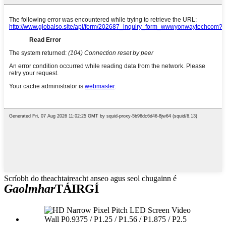
Scríobh do theachtaireacht anseo agus seol chugainn é
Gaolmhar
TÁIRGÍ