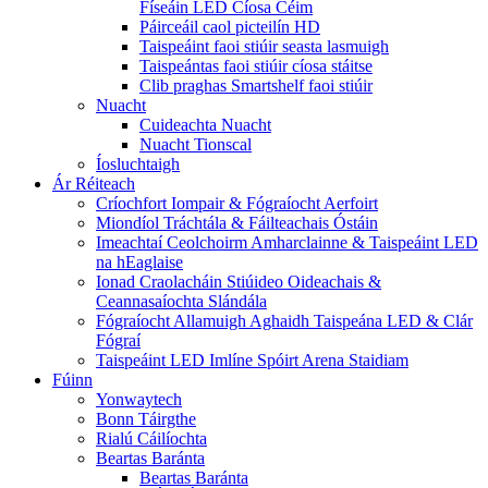
Físeáin LED Cíosa Céim
Páirceáil caol picteilín HD
Taispeáint faoi stiúir seasta lasmuigh
Taispeántas faoi stiúir cíosa stáitse
Clib praghas Smartshelf faoi stiúir
Nuacht
Cuideachta Nuacht
Nuacht Tionscal
Íosluchtaigh
Ár Réiteach
Críochfort Iompair & Fógraíocht Aerfoirt
Miondíol Tráchtála & Fáilteachais Óstáin
Imeachtaí Ceolchoirm Amharclainne & Taispeáint LED
na hEaglaise
Ionad Craolacháin Stiúideo Oideachais &
Ceannasaíochta Slándála
Fógraíocht Allamuigh Aghaidh Taispeána LED & Clár
Fógraí
Taispeáint LED Imlíne Spóirt Arena Staidiam
Fúinn
Yonwaytech
Bonn Táirgthe
Rialú Cáilíochta
Beartas Baránta
Beartas Baránta