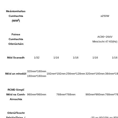
Meántomhaltas
Cumhachta
≥250W
2
(W/M
)
Foinse
AC90~264V
Cumhachta
Minicíocht 47-63(Hz)
Oibriúcháin
Mód Scanadh
1/32
1/16
1/16
1/16
1/16
320mm*160mm
Méid an mhodúil
192mm*192mm
256mm*128mm
320mm*160mm
384mm*1
160mm*160mm
RCMD Simplí
Méid na Comh-
960mm*960mm
768mm*768mm
960mm*960mm
768mm*7
Aireachta
Oibriú/Teocht
Stórála/Taise
（
-20 go 60/10% go 85