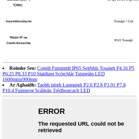
℃
/RH
）
Inseirbhísiúlacht
Tosaigh / Cúil
Rátáil IP na
IP43 Tosaigh
Comh-Aireachta
Roimhe Seo:
Coigilt Fuinnimh IP65 Seirbhís Tosaigh P4.16 P5
P6.25 P8.33 P10 Staidiam Scórchlár Taispeáin LED
1600mmx900mm
Ar Aghaidh:
Taobh istigh Lasmuigh P2.6 P2.8 P3.91 P7.8
P10.4 Fuinneog Scáileán Trédhearcach LED