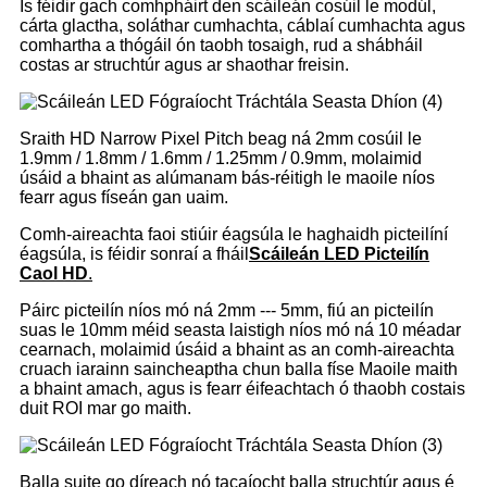
Is féidir gach comhpháirt den scáileán cosúil le modúl,
cárta glactha, soláthar cumhachta, cáblaí cumhachta agus
comhartha a thógáil ón taobh tosaigh, rud a shábháil
costas ar struchtúr agus ar shaothar freisin.
Sraith HD Narrow Pixel Pitch beag ná 2mm cosúil le
1.9mm / 1.8mm / 1.6mm / 1.25mm / 0.9mm, molaimid
úsáid a bhaint as alúmanam bás-réitigh le maoile níos
fearr agus físeán gan uaim.
Comh-aireachta faoi stiúir éagsúla le haghaidh picteilíní
éagsúla, is féidir sonraí a fháil
Scáileán LED Picteilín
Caol HD
.
Páirc picteilín níos mó ná 2mm --- 5mm, fiú an picteilín
suas le 10mm méid seasta laistigh níos mó ná 10 méadar
cearnach, molaimid úsáid a bhaint as an comh-aireachta
cruach iarainn saincheaptha chun balla físe Maoile maith
a bhaint amach, agus is fearr éifeachtach ó thaobh costais
duit ROI mar go maith.
Balla suite go díreach nó tacaíocht balla struchtúr agus é