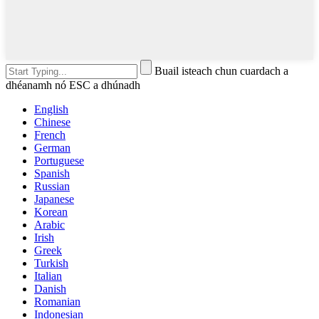
Buail isteach chun cuardach a
dhéanamh nó ESC a dhúnadh
English
Chinese
French
German
Portuguese
Spanish
Russian
Japanese
Korean
Arabic
Irish
Greek
Turkish
Italian
Danish
Romanian
Indonesian