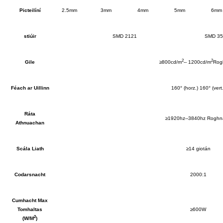
Picteilíní
2.5mm
3mm
4mm
5mm
6mm
stiúir
SMD 2121
SMD 35
2
2
Gile
≥800cd/m
-- 1200cd/m
Rog
Féach ar Uillinn
160° (horz.) 160° (vert.
Ráta
≥1920hz--3840hz Roghn
Athnuachan
Scála Liath
≥14 giotán
Codarsnacht
2000:1
Cumhacht Max
Tomhaltas
≥600W
2
(W/M
)