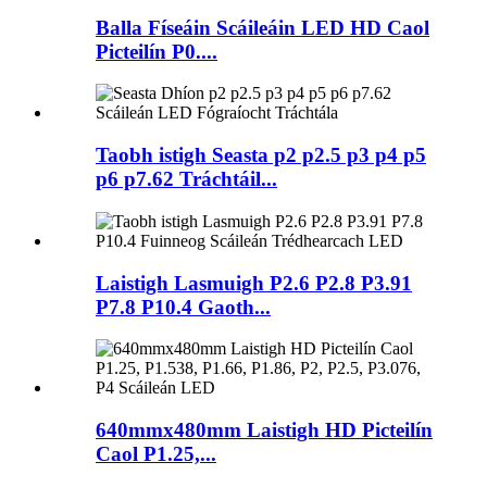
Balla Físeáin Scáileáin LED HD Caol
Picteilín P0....
Taobh istigh Seasta p2 p2.5 p3 p4 p5
p6 p7.62 Tráchtáil...
Laistigh Lasmuigh P2.6 P2.8 P3.91
P7.8 P10.4 Gaoth...
640mmx480mm Laistigh HD Picteilín
Caol P1.25,...