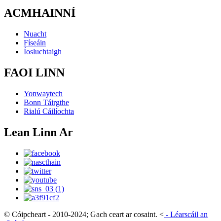
ACMHAINNÍ
Nuacht
Físeáin
Íosluchtaigh
FAOI LINN
Yonwaytech
Bonn Táirgthe
Rialú Cáilíochta
Lean Linn Ar
© Cóipcheart - 2010-2024; Gach ceart ar cosaint.
<
-
Léarscáil an