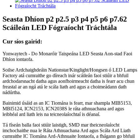
Seasta Dhíon p2 p2.5 p3 p4 p5 p6 p7.62
Scáileán LED Fógraíocht Tráchtála
Cur síos gairid:
Yonwaytech - Do Monaróir Taispeána LED Seasta Aon-stad Faoi
Dhíon iontaofa.
Soilse Ardchaighdeáin Nationstar/Kinglight/Hongsen ó LED Lamps
Factory atá cumraithe go díreach inár scáileán faoi stiúir a bhfuil
ardchodarsnacht datha agus aonfhoirmeacht datha is fearr acu chun
freastal ar an ngá atá le scála liath ard agus a choimeádann dath
nádúrtha.
Bainimid úsáid as an IC Tiomána is fearr, mar shampla MIB5153,
MBI5124, ICN2153, ICN2038S le ráta athnuachana ard agus
leibhéal ard liath leis na teicneolaíochtaí is déanaí.
Tá físeán balla faoi stiúir laistigh, SMD mar theicneolaíocht
imchochaithe nua le Ráta Athnuachana Ard agus Scála Ard Liath
cumraithe IC Tiomána Ard-Athnuaite Iontaofa, a fhágann go bhfuil