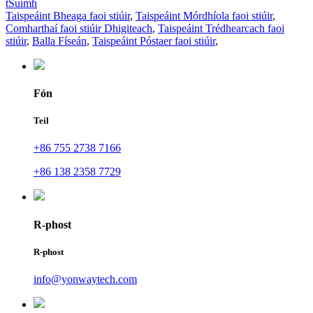
tSuímh
Taispeáint Bheaga faoi stiúir
,
Taispeáint Mórdhíola faoi stiúir
,
Comharthaí faoi stiúir Dhigiteach
,
Taispeáint Trédhearcach faoi
stiúir
,
Balla Físeán
,
Taispeáint Póstaer faoi stiúir
,
Fón
Teil
+86 755 2738 7166
+86 138 2358 7729
R-phost
R-phost
info@yonwaytech.com