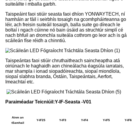
suiteáilte i mballa garbh.
Taispeáint faoi stiúir seasta faoi dhíon YONWAYTECH, ní
hamháin ar fáil i seirbhís tosaigh na gcomhpháirteanna go
léir, ach freisin suiteáil tosaigh, balla suite go díreach le
boltaí i ngach cúinne nó bain úsáid as struchtúr simplí cé
nach bhfuil an dromchla suiteála cothrom go leor ach is gá
scáileán físe réidh a chinntiú.
Taispeántas faoi stiúir chruthaitheach saincheaptha atá
oiriúnach le haghaidh aon chineálacha éagsúla iarratais,
mar shampla i ionad siopadóireachta, siopaí miondíola,
siopaí slabhra branda, Óstáin, Taispeántais, Aerfort,
Imeachtaí etc.
Paraiméadar Teicniúil:
Y
-IF-Seasta -V01
Ainm an
Y-IF25
Y-IF3
Y-IF4
Y-IF5
Y-IF6
tSamhail