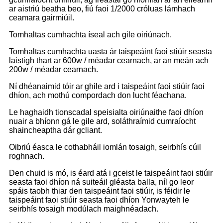
ar aistriú beatha beo, fiú faoi 1/2000 cróluas lámhach
ceamara gairmiúil.
Tomhaltas cumhachta íseal ach gile oiriúnach.
Tomhaltas cumhachta uasta ár taispeáint faoi stiúir seasta
laistigh thart ar 600w / méadar cearnach, ar an meán ach
200w / méadar cearnach.
Ní dhéanaimid tóir ar ghile ard i taispeáint faoi stiúir faoi
dhíon, ach mothú compordach don lucht féachana.
Le haghaidh tionscadal speisialta oiriúnaithe faoi dhíon
nuair a bhíonn gá le gile ard, soláthraímid cumraíocht
shaincheaptha dár gcliant.
Oibriú éasca le cothabháil iomlán tosaigh, seirbhís cúil
roghnach.
Den chuid is mó, is éard atá i gceist le taispeáint faoi stiúir
seasta faoi dhíon ná suiteáil gléasta balla, níl go leor
spáis taobh thiar den taispeáint faoi stiúir, is féidir le
taispeáint faoi stiúir seasta faoi dhíon Yonwayteh le
seirbhís tosaigh modúlach maighnéadach.