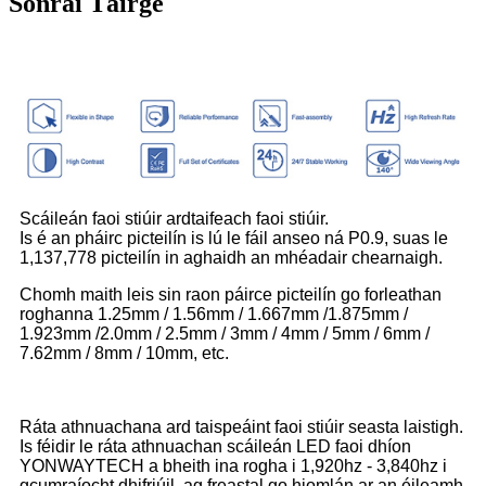
Sonraí Táirge
Scáileán faoi stiúir ardtaifeach faoi stiúir.
Is é an pháirc picteilín is lú le fáil anseo ná P0.9, suas le
1,137,778 picteilín in aghaidh an mhéadair chearnaigh.
Chomh maith leis sin raon páirce picteilín go forleathan
roghanna 1.25mm / 1.56mm / 1.667mm /1.875mm /
1.923mm /2.0mm / 2.5mm / 3mm / 4mm / 5mm / 6mm /
7.62mm / 8mm / 10mm, etc.
Ráta athnuachana ard taispeáint faoi stiúir seasta laistigh.
Is féidir le ráta athnuachan scáileán LED faoi dhíon
YONWAYTECH a bheith ina rogha i 1,920hz - 3,840hz i
gcumraíocht dhifriúil, ag freastal go hiomlán ar an éileamh