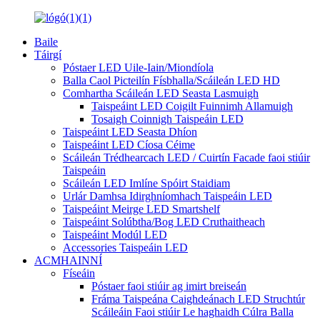
Baile
Táirgí
Póstaer LED Uile-Iain/Miondíola
Balla Caol Picteilín Físbhalla/Scáileán LED HD
Comhartha Scáileán LED Seasta Lasmuigh
Taispeáint LED Coigilt Fuinnimh Allamuigh
Tosaigh Coinnigh Taispeáin LED
Taispeáint LED Seasta Dhíon
Taispeáint LED Cíosa Céime
Scáileán Trédhearcach LED / Cuirtín Facade faoi stiúir
Taispeáin
Scáileán LED Imlíne Spóirt Staidiam
Urlár Damhsa Idirghníomhach Taispeáin LED
Taispeáint Meirge LED Smartshelf
Taispeáint Solúbtha/Bog LED Cruthaitheach
Taispeáint Modúl LED
Accessories Taispeáin LED
ACMHAINNÍ
Físeáin
Póstaer faoi stiúir ag imirt breiseán
Fráma Taispeána Caighdeánach LED Struchtúr
Scáileáin Faoi stiúir Le haghaidh Cúlra Balla