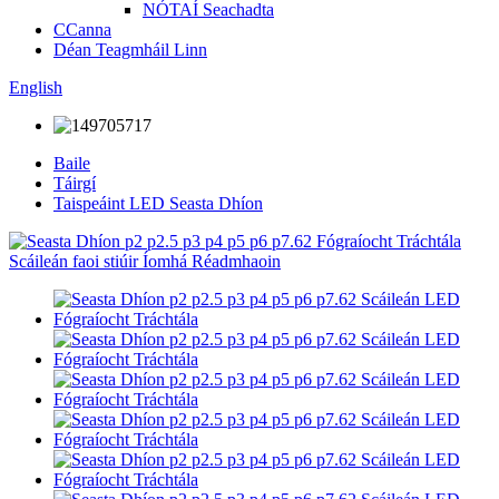
NÓTAÍ Seachadta
CCanna
Déan Teagmháil Linn
English
Baile
Táirgí
Taispeáint LED Seasta Dhíon