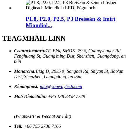
P1.8, P2.0, P2.5, P3 Breiseán & Imirt
Miondíol...
TEAGMHÁIL LINN
Ceanncheathrú:
7F, Bldg SMOK, 29 #, Guangyuaner Rd,
Fenghuang St, Guang'ming Dist, Shenzhen, Guangdong, an
tSín
Monarcha:
Bldg D, 2035 #, Songbai Rd, Shiyan St, Bao'an
Dist, Shenzhen, Guangdong, an tSín
Ríomhphost:
info@yonwaytech.com
Mob Díolacháin:
+86 138 2358 7729
(WhatsAPP & Wechat Ar Fáil)
Teil:
+86 755 2738 7166