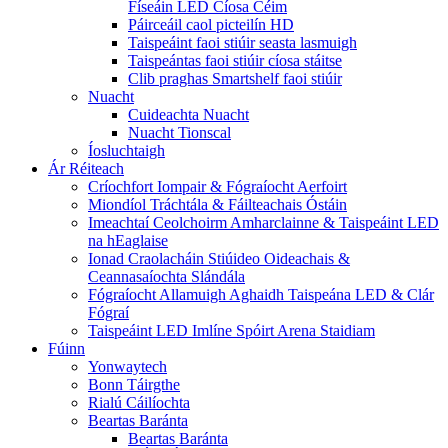
Físeáin LED Cíosa Céim
Páirceáil caol picteilín HD
Taispeáint faoi stiúir seasta lasmuigh
Taispeántas faoi stiúir cíosa stáitse
Clib praghas Smartshelf faoi stiúir
Nuacht
Cuideachta Nuacht
Nuacht Tionscal
Íosluchtaigh
Ár Réiteach
Críochfort Iompair & Fógraíocht Aerfoirt
Miondíol Tráchtála & Fáilteachais Óstáin
Imeachtaí Ceolchoirm Amharclainne & Taispeáint LED
na hEaglaise
Ionad Craolacháin Stiúideo Oideachais &
Ceannasaíochta Slándála
Fógraíocht Allamuigh Aghaidh Taispeána LED & Clár
Fógraí
Taispeáint LED Imlíne Spóirt Arena Staidiam
Fúinn
Yonwaytech
Bonn Táirgthe
Rialú Cáilíochta
Beartas Baránta
Beartas Baránta