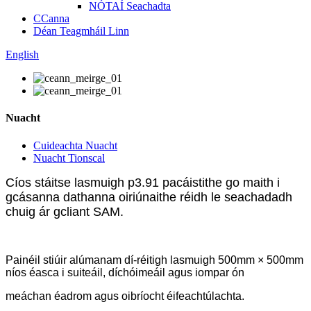
NÓTAÍ Seachadta
CCanna
Déan Teagmháil Linn
English
Nuacht
Cuideachta Nuacht
Nuacht Tionscal
Cíos stáitse lasmuigh p3.91 pacáistithe go maith i
gcásanna dathanna oiriúnaithe réidh le seachadadh
chuig ár gcliant SAM.
Painéil stiúir alúmanam dí-réitigh lasmuigh 500mm × 500mm
níos éasca i suiteáil, díchóimeáil agus iompar ón
meáchan éadrom agus oibríocht éifeachtúlachta.