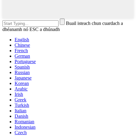
Buail isteach chun cuardach a
dhéanamh nó ESC a dhúnadh
English
Chinese
French
German
Portuguese
Spanish
Russian
Japanese
Korean
Arabic
Irish
Greek
Turkish
Italian
Danish
Romanian
Indonesian
Czech