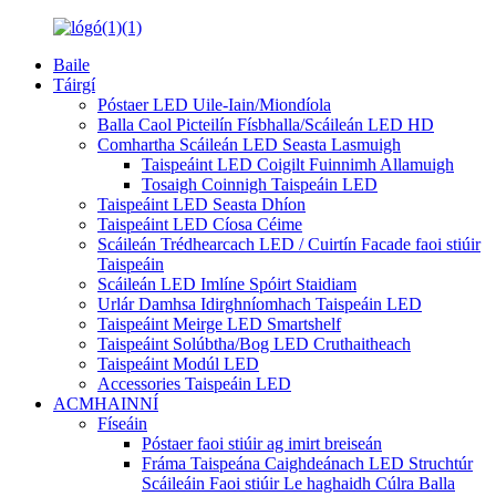
Baile
Táirgí
Póstaer LED Uile-Iain/Miondíola
Balla Caol Picteilín Físbhalla/Scáileán LED HD
Comhartha Scáileán LED Seasta Lasmuigh
Taispeáint LED Coigilt Fuinnimh Allamuigh
Tosaigh Coinnigh Taispeáin LED
Taispeáint LED Seasta Dhíon
Taispeáint LED Cíosa Céime
Scáileán Trédhearcach LED / Cuirtín Facade faoi stiúir
Taispeáin
Scáileán LED Imlíne Spóirt Staidiam
Urlár Damhsa Idirghníomhach Taispeáin LED
Taispeáint Meirge LED Smartshelf
Taispeáint Solúbtha/Bog LED Cruthaitheach
Taispeáint Modúl LED
Accessories Taispeáin LED
ACMHAINNÍ
Físeáin
Póstaer faoi stiúir ag imirt breiseán
Fráma Taispeána Caighdeánach LED Struchtúr
Scáileáin Faoi stiúir Le haghaidh Cúlra Balla