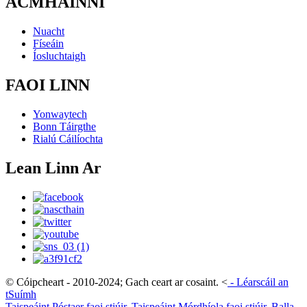
ACMHAINNÍ
Nuacht
Físeáin
Íosluchtaigh
FAOI LINN
Yonwaytech
Bonn Táirgthe
Rialú Cáilíochta
Lean Linn Ar
© Cóipcheart - 2010-2024; Gach ceart ar cosaint.
<
-
Léarscáil an
tSuímh
Taispeáint Póstaer faoi stiúir
,
Taispeáint Mórdhíola faoi stiúir
,
Balla