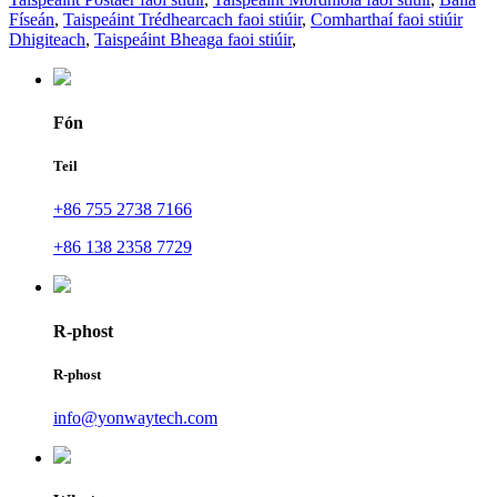
Físeán
,
Taispeáint Trédhearcach faoi stiúir
,
Comharthaí faoi stiúir
Dhigiteach
,
Taispeáint Bheaga faoi stiúir
,
Fón
Teil
+86 755 2738 7166
+86 138 2358 7729
R-phost
R-phost
info@yonwaytech.com