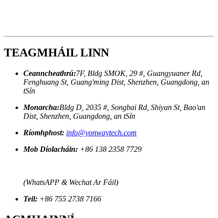
TEAGMHÁIL LINN
Ceanncheathrú:
7F, Bldg SMOK, 29 #, Guangyuaner Rd,
Fenghuang St, Guang'ming Dist, Shenzhen, Guangdong, an
tSín
Monarcha:
Bldg D, 2035 #, Songbai Rd, Shiyan St, Bao'an
Dist, Shenzhen, Guangdong, an tSín
Ríomhphost:
info@yonwaytech.com
Mob Díolacháin:
+86 138 2358 7729
(WhatsAPP & Wechat Ar Fáil)
Teil:
+86 755 2738 7166