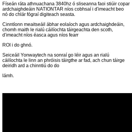
Físeán ráta athnuachana 3840hz ó sliseanna faoi stiúir copar
ardchaighdeáin NATIONTAR níos cobhsaí i d'imeacht beo
nó do chlár fógraí digiteach seasta.
Cinntíonn meaitseáil ábhar eolaíoch agus ardchaighdeáin,
chomh maith le rialú cáilíochta táirgeachta den scoth,
d'imeacht níos éasca agus níos fearr
ROI i do ghnó.
Seiceáil Yonwaytech na sonraí go léir agus an rialú
cáilíochta le linn an phróisis táirgthe ar fad, ach chun táirge
deiridh ard a chinntiú do do
lámh.