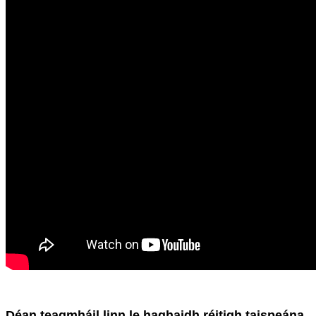
Déan teagmháil linn le haghaidh réitigh taispeána