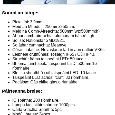
Sonraí an táirge:
Picteilíní: 3.9mm
Méid an Mhodúil: 250mmx250mm.
Méid na Comh-Aireachta: 500mm(w)x500mm(h).
Ábhar comh-aireachta: alúmanam bás-réitigh.
Soilse: Nationstar SMD1921.
Soláthar cumhachta: Meanwell.
Córas rialaithe: Novastar ar fad in aon rialtóir VX6s.
Leibhéal cruthúnais: Tosaigh IP65 / Cúil IP43.
Struchtúr fráma taispeáint LED: 50 tacair.
Bhíoma láimhseála taispeáint LED: 500mm 16
ríomhaire.
Bloic a shealbhú cúil taispeáint LED: 10 tacair.
Taispeáint LED a
crios ircraft: 30 ríomhaire.
Pacáiste: Cás eitilte glas oiriúnaithe.
Páirteanna breise:
IC spártha: 200 ríomhaire.
Lampa faoi stiúir spártha: 1000pcs.
Cárta Glactha Spártha: 5pc.
Modúil breise: 24pcs.