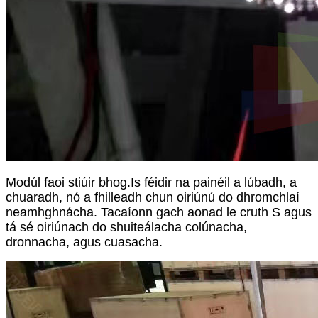
Modúl faoi stiúir bhog.
Is féidir na painéil a lúbadh, a
chuaradh, nó a fhilleadh chun oiriúnú do dhromchlaí
neamhghnácha. Tacaíonn gach aonad le cruth S agus
tá sé oiriúnach do shuiteálacha colúnacha,
dronnacha, agus cuasacha.