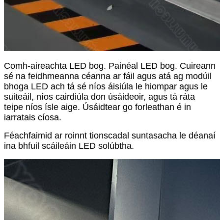
Comh-aireachta LED bog. Painéal LED bog. Cuireann
sé na feidhmeanna céanna ar fáil agus atá ag modúil
bhoga LED ach tá sé níos áisiúla le hiompar agus le
suiteáil, níos cairdiúla don úsáideoir, agus tá ráta
teipe níos ísle aige. Úsáidtear go forleathan é in
iarratais cíosa.
Féachfaimid ar roinnt tionscadal suntasacha le déanaí
ina bhfuil scáileáin LED solúbtha.