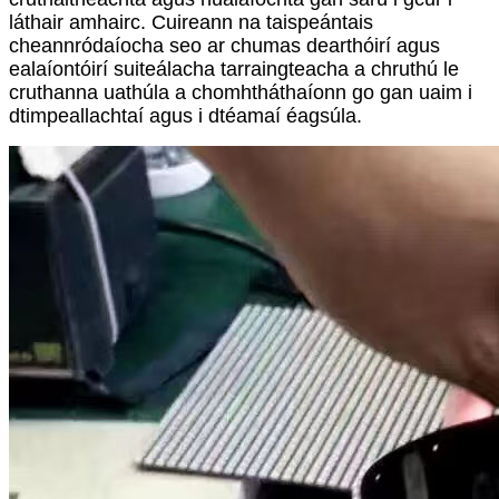
láthair amhairc. Cuireann na taispeántais
cheannródaíocha seo ar chumas dearthóirí agus
ealaíontóirí suiteálacha tarraingteacha a chruthú le
cruthanna uathúla a chomhtháthaíonn go gan uaim i
dtimpeallachtaí agus i dtéamaí éagsúla.