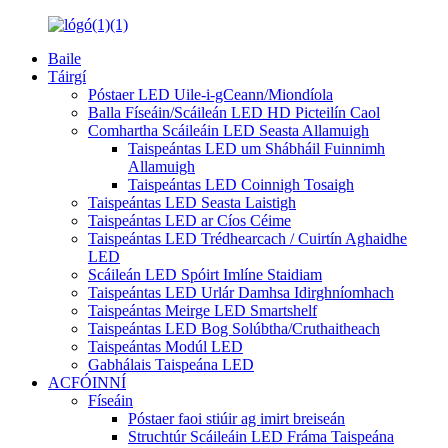
Baile
Táirgí
Póstaer LED Uile-i-gCeann/Miondíola
Balla Físeáin/Scáileán LED HD Picteilín Caol
Comhartha Scáileáin LED Seasta Allamuigh
Taispeántas LED um Shábháil Fuinnimh
Allamuigh
Taispeántas LED Coinnigh Tosaigh
Taispeántas LED Seasta Laistigh
Taispeántas LED ar Cíos Céime
Taispeántas LED Trédhearcach / Cuirtín Aghaidhe
LED
Scáileán LED Spóirt Imlíne Staidiam
Taispeántas LED Urlár Damhsa Idirghníomhach
Taispeántas Meirge LED Smartshelf
Taispeántas LED Bog Solúbtha/Cruthaitheach
Taispeántas Modúl LED
Gabhálais Taispeána LED
ACFÓINNÍ
Físeáin
Póstaer faoi stiúir ag imirt breiseán
Struchtúr Scáileáin LED Fráma Taispeána