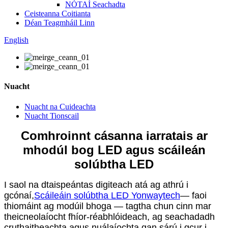
NÓTAÍ Seachadta
Ceisteanna Coitianta
Déan Teagmháil Linn
English
Nuacht
Nuacht na Cuideachta
Nuacht Tionscail
Comhroinnt cásanna iarratais ar
mhodúl bog LED agus scáileán
solúbtha LED
I saol na dtaispeántas digiteach atá ag athrú i
gcónaí,
Scáileáin solúbtha LED Yonwaytech
— faoi
thiomáint ag modúil bhoga — tagtha chun cinn mar
theicneolaíocht fhíor-réabhlóideach, ag seachadadh
cruthaitheachta agus nuálaíochta gan sárú i gcur i