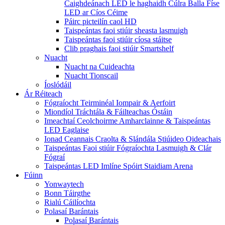
Caighdeánach LED le haghaidh Cúlra Balla Físe
LED ar Cíos Céime
Páirc picteilín caol HD
Taispeántas faoi stiúir sheasta lasmuigh
Taispeántas faoi stiúir cíosa stáitse
Clib praghais faoi stiúir Smartshelf
Nuacht
Nuacht na Cuideachta
Nuacht Tionscail
Íoslódáil
Ár Réiteach
Fógraíocht Teirminéal Iompair & Aerfoirt
Miondíol Tráchtála & Fáilteachas Óstáin
Imeachtaí Ceolchoirme Amharclainne & Taispeántas
LED Eaglaise
Ionad Ceannais Craolta & Slándála Stiúideo Oideachais
Taispeántas Faoi stiúir Fógraíochta Lasmuigh & Clár
Fógraí
Taispeántas LED Imlíne Spóirt Staidiam Arena
Fúinn
Yonwaytech
Bonn Táirgthe
Rialú Cáilíochta
Polasaí Barántais
Polasaí Barántais