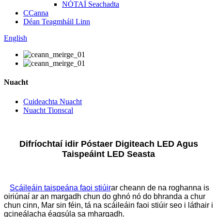
NÓTAÍ Seachadta
CCanna
Déan Teagmháil Linn
English
Nuacht
Cuideachta Nuacht
Nuacht Tionscal
Difríochtaí idir Póstaer Digiteach LED Agus
Taispeáint LED Seasta
Scáileáin taispeána faoi stiúir
ar cheann de na roghanna is
oiriúnaí ar an margadh chun do ghnó nó do bhranda a chur
chun cinn, Mar sin féin, tá na scáileáin faoi stiúir seo i láthair i
gcineálacha éagsúla sa mhargadh.