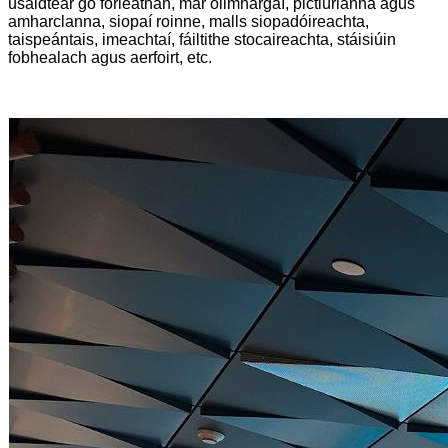
úsáidtear go forleathan, mar ollmhargaí, pictiúrlanna agus
amharclanna, siopaí roinne, malls siopadóireachta,
taispeántais, imeachtaí, fáiltithe stocaireachta, stáisiúin
fobhealach agus aerfoirt, etc.