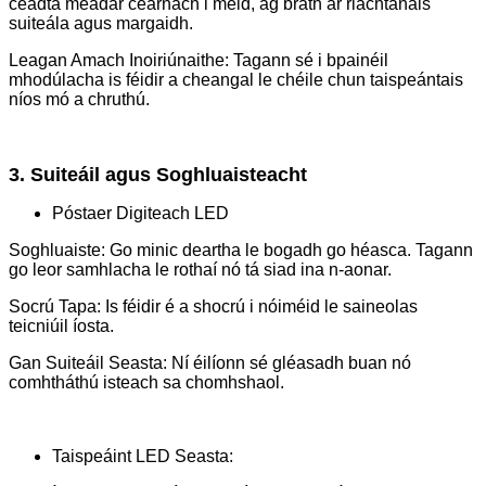
céadta méadar cearnach i méid, ag brath ar riachtanais
suiteála agus margaidh.
Leagan Amach Inoiriúnaithe: Tagann sé i bpainéil
mhodúlacha is féidir a cheangal le chéile chun taispeántais
níos mó a chruthú.
3. Suiteáil agus Soghluaisteacht
Póstaer Digiteach LED
Soghluaiste: Go minic deartha le bogadh go héasca. Tagann
go leor samhlacha le rothaí nó tá siad ina n-aonar.
Socrú Tapa: Is féidir é a shocrú i nóiméid le saineolas
teicniúil íosta.
Gan Suiteáil Seasta: Ní éilíonn sé gléasadh buan nó
comhtháthú isteach sa chomhshaol.
Taispeáint LED Seasta: