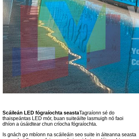
Scáileán LED fógraíochta seasta
Tagraíonn sé do
thaispeántas LED mór, buan suiteáilte lasmuigh nó faoi
dhíon a úsáidtear chun críocha fógraíochta.
Is gnách go mbíonn na scáileáin seo suite in áiteanna seasta