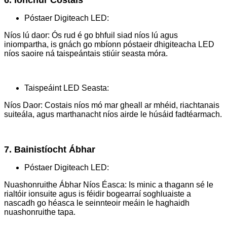
Póstaer Digiteach LED:
Níos lú daor: Ós rud é go bhfuil siad níos lú agus
iniompartha, is gnách go mbíonn póstaeir dhigiteacha LED
níos saoire ná taispeántais stiúir seasta móra.
Taispeáint LED Seasta:
Níos Daor: Costais níos mó mar gheall ar mhéid, riachtanais
suiteála, agus marthanacht níos airde le húsáid fadtéarmach.
7. Bainistíocht Ábhar
Póstaer Digiteach LED:
Nuashonruithe Ábhar Níos Éasca: Is minic a thagann sé le
rialtóir ionsuite agus is féidir bogearraí soghluaiste a
nascadh go héasca le seinnteoir meáin le haghaidh
nuashonruithe tapa.