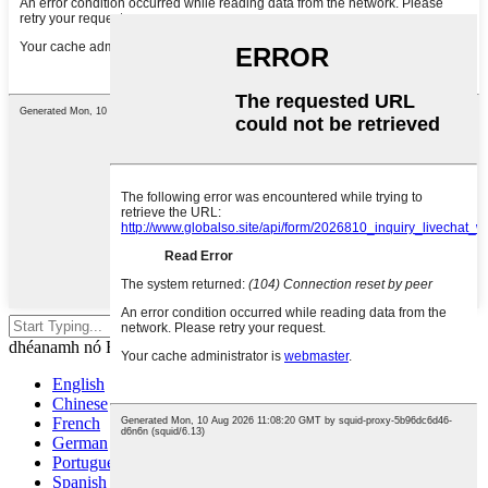
Buail isteach chun cuardach a
dhéanamh nó ESC a dhúnadh
English
Chinese
French
German
Portuguese
Spanish