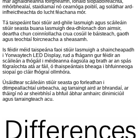
mar aghaidheanna foirgneamh, ionaid siopadóireachta,
mhórbhealaí, staidiamaí nó cearnóga poiblí, ag soláthar ard-
infheictheachta do lucht féachana mór.
Tá taispeáint faoi stiúir ard-ghile lasmuigh agus scáileáin
stiúir seasta buana lasmuigh dea-dhíonach don aimsir,
deartha chun coinníollacha crua cosúil le báisteach, gaoth
agus teochtaí foircneacha a sheasamh.
Is féidir méid taispeána faoi stiúir lasmuigh a shaincheapadh
i Yonwaytech LED Display, rud a fhágann gur féidir an
scáileán a thógáil i méideanna éagsúla ag brath ar an spás
fógraíochta atá ar fáil, ó thaispeántais bheaga i bhfuinneoga
siopaí go cláir fhógraí ollmhóra.
Úsáidtear scáileáin stiúir seasta go forleathan i
dtimpeallachtaí uirbeacha, ag tarraingt aird ar bhrandaí, ar
tháirgí nó ar sheirbhísí a bhfuil ábhar amhairc dinimiciúil
agus tarraingteach acu.