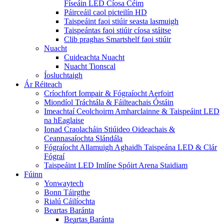
Físeáin LED Cíosa Céim
Páirceáil caol picteilín HD
Taispeáint faoi stiúir seasta lasmuigh
Taispeántas faoi stiúir cíosa stáitse
Clib praghas Smartshelf faoi stiúir
Nuacht
Cuideachta Nuacht
Nuacht Tionscal
Íosluchtaigh
Ár Réiteach
Críochfort Iompair & Fógraíocht Aerfoirt
Miondíol Tráchtála & Fáilteachais Óstáin
Imeachtaí Ceolchoirm Amharclainne & Taispeáint LED
na hEaglaise
Ionad Craolacháin Stiúideo Oideachais &
Ceannasaíochta Slándála
Fógraíocht Allamuigh Aghaidh Taispeána LED & Clár
Fógraí
Taispeáint LED Imlíne Spóirt Arena Staidiam
Fúinn
Yonwaytech
Bonn Táirgthe
Rialú Cáilíochta
Beartas Baránta
Beartas Baránta