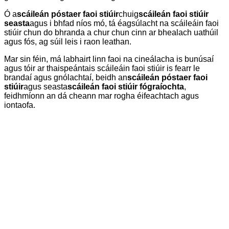
Ó a
scáileán póstaer faoi stiúir
chuig
scáileán faoi stiúir
seasta
agus i bhfad níos mó, tá éagsúlacht na scáileáin faoi
stiúir chun do bhranda a chur chun cinn ar bhealach uathúil
agus fós, ag súil leis i raon leathan.
Mar sin féin, má labhairt linn faoi na cineálacha is bunúsaí
agus tóir ar thaispeántais scáileáin faoi stiúir is fearr le
brandaí agus gnólachtaí, beidh an
scáileán póstaer faoi
stiúir
agus seasta
scáileán faoi stiúir fógraíochta
,
feidhmíonn an dá cheann mar rogha éifeachtach agus
iontaofa.