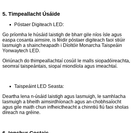
5. Timpeallacht Úsáide
Póstaer Digiteach LED:
Go príomha le húsáid laistigh de bharr gile níos ísle agus
easpa cosanta aimsire, is féidir póstaer digiteach faoi stiúir
lasmuigh a shaincheapadh i Díoltóir Monarcha Taispeáin
Yonwaytech LED.
Oiriúnach do thimpeallachtaí cosúil le malls siopadóireachta,
seomraí taispeántais, siopaí miondíola agus imeachtaí.
Taispeáint LED Seasta:
Deartha lena n-úsáid laistigh agus lasmuigh, le samhlacha
lasmuigh a bheith aimsirdhíonach agus an-chobhsaíocht
agus gile maith chun infheictheacht a chinntiú fiú faoi sholas
díreach na gréine.
6. Ionchur Costais