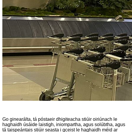
Go ginearálta, tá póstaeir dhigiteacha stiúir oiriúnach le
haghaidh úsáide laistigh, iniompartha, agus solúbtha, agus
tá taispeántais stiúir seasta i gceist le haghaidh méid ar