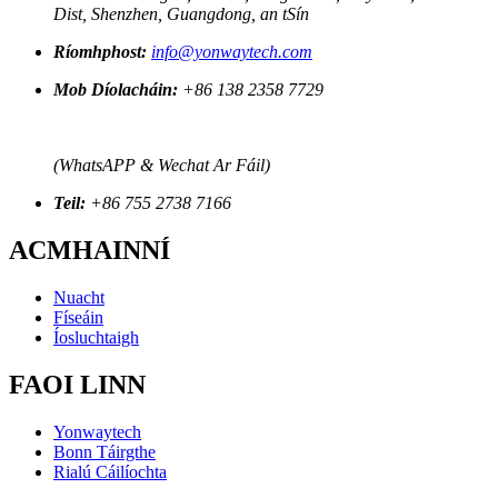
Dist, Shenzhen, Guangdong, an tSín
Ríomhphost:
info@yonwaytech.com
Mob Díolacháin:
+86 138 2358 7729
(WhatsAPP & Wechat Ar Fáil)
Teil:
+86 755 2738 7166
ACMHAINNÍ
Nuacht
Físeáin
Íosluchtaigh
FAOI LINN
Yonwaytech
Bonn Táirgthe
Rialú Cáilíochta