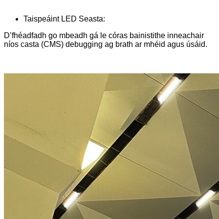
Taispeáint LED Seasta:
D’fhéadfadh go mbeadh gá le córas bainistithe inneachair
níos casta (CMS) debugging ag brath ar mhéid agus úsáid.