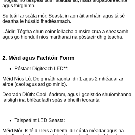
fhógraí, nó taispeántais i staidiamaí, malls siopadóireachta
agus foirgnimh.
Suiteáil ar scála mór: Seasta in aon áit amháin agus tá sé
deartha le húsáid fhadtéarmach.
Láidir: Tógtha chun coinníollacha aimsire crua a sheasamh
agus go hiondúil níos marthanaí ná póstaeir dhigiteacha.
2. Méid agus Fachtóir Foirm
Póstaer Digiteach LED**:
Méid Níos Lú: De ghnáth raonta idir 1 agus 2 mhéadar ar
airde (caol agus ard go minic).
Dearadh Dlúth: Caol, éadrom, agus i gceist do shuíomhanna
laistigh ina bhféadfadh spás a bheith teoranta.
Taispeáint LED Seasta:
Méid Mór: Is féidir leis a bheith idir cúpla méadar agus na