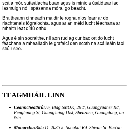
scála mór, suiteálacha buan agus is minic a úsáidtear iad
lasmuigh nó i spásanna móra, go beacht.
Braitheann cinneadh maidir le rogha níos fearr ar do
riachtanais fógraíochta, agus ar an méid lucht féachana ar
mhaith leat díriú orthu.
Agus é sin socraithe, níl aon rud ag cur bac ort do lucht
féachana a mhealladh le grafaicí den scoth na scáileáin faoi
stiúir seo.
TEAGMHÁIL LINN
Ceanncheathrú:
7F, Bldg SMOK, 29 #, Guangyuaner Rd,
Fenghuang St, Guang'ming Dist, Shenzhen, Guangdong, an
tSín
Monarcha:
Bldg D, 2035 #, Songbai Rd, Shiyan St, Bao'an