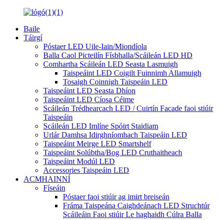
Baile
Táirgí
Póstaer LED Uile-Iain/Miondíola
Balla Caol Picteilín Físbhalla/Scáileán LED HD
Comhartha Scáileán LED Seasta Lasmuigh
Taispeáint LED Coigilt Fuinnimh Allamuigh
Tosaigh Coinnigh Taispeáin LED
Taispeáint LED Seasta Dhíon
Taispeáint LED Cíosa Céime
Scáileán Trédhearcach LED / Cuirtín Facade faoi stiúir
Taispeáin
Scáileán LED Imlíne Spóirt Staidiam
Urlár Damhsa Idirghníomhach Taispeáin LED
Taispeáint Meirge LED Smartshelf
Taispeáint Solúbtha/Bog LED Cruthaitheach
Taispeáint Modúl LED
Accessories Taispeáin LED
ACMHAINNÍ
Físeáin
Póstaer faoi stiúir ag imirt breiseán
Fráma Taispeána Caighdeánach LED Struchtúr
Scáileáin Faoi stiúir Le haghaidh Cúlra Balla