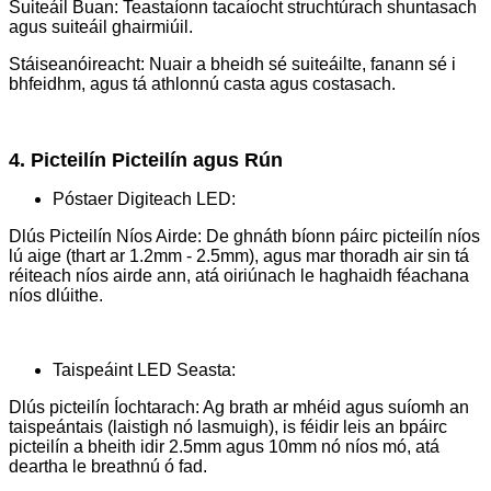
Suiteáil Buan: Teastaíonn tacaíocht struchtúrach shuntasach
agus suiteáil ghairmiúil.
Stáiseanóireacht: Nuair a bheidh sé suiteáilte, fanann sé i
bhfeidhm, agus tá athlonnú casta agus costasach.
4. Picteilín Picteilín agus Rún
Póstaer Digiteach LED:
Dlús Picteilín Níos Airde: De ghnáth bíonn páirc picteilín níos
lú aige (thart ar 1.2mm - 2.5mm), agus mar thoradh air sin tá
réiteach níos airde ann, atá oiriúnach le haghaidh féachana
níos dlúithe.
Taispeáint LED Seasta:
Dlús picteilín Íochtarach: Ag brath ar mhéid agus suíomh an
taispeántais (laistigh nó lasmuigh), is féidir leis an bpáirc
picteilín a bheith idir 2.5mm agus 10mm nó níos mó, atá
deartha le breathnú ó fad.