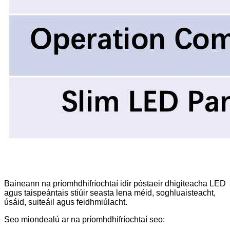
Baineann na príomhdhifríochtaí idir póstaeir dhigiteacha LED
agus taispeántais stiúir seasta lena méid, soghluaisteacht,
úsáid, suiteáil agus feidhmiúlacht.
Seo miondealú ar na príomhdhifríochtaí seo: