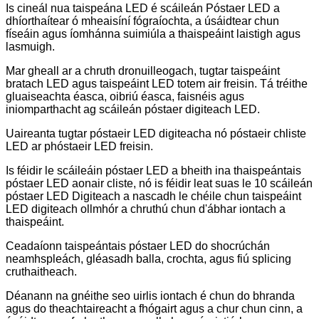
Is cineál nua taispeána LED é scáileán Póstaer LED a
dhíorthaítear ó mheaisíní fógraíochta, a úsáidtear chun
físeáin agus íomhánna suimiúla a thaispeáint laistigh agus
lasmuigh.
Mar gheall ar a chruth dronuilleogach, tugtar taispeáint
bratach LED agus taispeáint LED totem air freisin. Tá tréithe
gluaiseachta éasca, oibriú éasca, faisnéis agus
iniomparthacht ag scáileán póstaer digiteach LED.
Uaireanta tugtar póstaeir LED digiteacha nó póstaeir chliste
LED ar phóstaeir LED freisin.
Is féidir le scáileáin póstaer LED a bheith ina thaispeántais
póstaer LED aonair cliste, nó is féidir leat suas le 10 scáileán
póstaer LED Digiteach a nascadh le chéile chun taispeáint
LED digiteach ollmhór a chruthú chun d'ábhar iontach a
thaispeáint.
Ceadaíonn taispeántais póstaer LED do shocrúchán
neamhspleách, gléasadh balla, crochta, agus fiú splicing
cruthaitheach.
Déanann na gnéithe seo uirlis iontach é chun do bhranda
agus do theachtaireacht a fhógairt agus a chur chun cinn, a