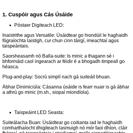
1. Cuspóir agus Cás Úsáide
Póstaer Digiteach LED:
Inaistrithe agus Versatile: Úsáidtear go hiondúil le haghaidh
fógraíochta laistigh, cur chun cinn táirgí, imeachtaí agus
taispeántais.
Saorsheasamh nó Balla-suite: Is minic a thagann sé i
bhformáid caol ingearach ar féidir é a bhogadh timpeall go
héasca.
Plug-and-play: Socrú simplí nach gá suiteáil bhuan.
Ábhar Dinimiciúla: Cásanna úsáide is fearr nuair is gá ábhar
a athrú go minic (m.sh., siopaí miondíola).
Taispeáint LED Seasta:
Suiteálacha Buan: Úsáidtear go coitianta iad le haghaidh
comharthaíocht dhigiteach lasmuigh nó mór faoi dhíon, cláir