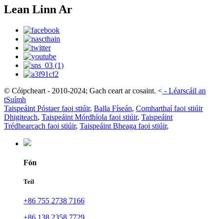
Lean Linn Ar
© Cóipcheart - 2010-2024; Gach ceart ar cosaint.
<
-
Léarscáil an
tSuímh
Taispeáint Póstaer faoi stiúir
,
Balla Físeán
,
Comharthaí faoi stiúir
Dhigiteach
,
Taispeáint Mórdhíola faoi stiúir
,
Taispeáint
Trédhearcach faoi stiúir
,
Taispeáint Bheaga faoi stiúir
,
Fón
Teil
+86 755 2738 7166
+86 138 2358 7729