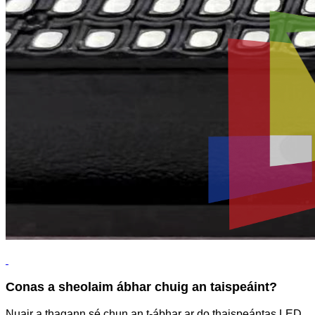
Conas a sheolaim ábhar chuig an taispeáint?
Nuair a thagann sé chun an t-ábhar ar do thaispeántas LED