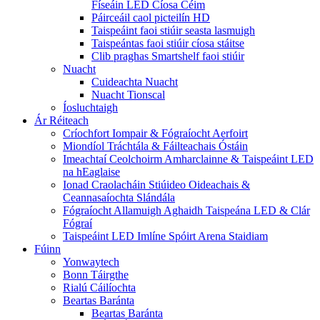
Físeáin LED Cíosa Céim
Páirceáil caol picteilín HD
Taispeáint faoi stiúir seasta lasmuigh
Taispeántas faoi stiúir cíosa stáitse
Clib praghas Smartshelf faoi stiúir
Nuacht
Cuideachta Nuacht
Nuacht Tionscal
Íosluchtaigh
Ár Réiteach
Críochfort Iompair & Fógraíocht Aerfoirt
Miondíol Tráchtála & Fáilteachais Óstáin
Imeachtaí Ceolchoirm Amharclainne & Taispeáint LED
na hEaglaise
Ionad Craolacháin Stiúideo Oideachais &
Ceannasaíochta Slándála
Fógraíocht Allamuigh Aghaidh Taispeána LED & Clár
Fógraí
Taispeáint LED Imlíne Spóirt Arena Staidiam
Fúinn
Yonwaytech
Bonn Táirgthe
Rialú Cáilíochta
Beartas Baránta
Beartas Baránta