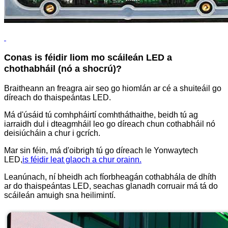
Conas is féidir liom mo scáileán LED a
chothabháil (nó a shocrú)?
Braitheann an freagra air seo go hiomlán ar cé a shuiteáil go
díreach do thaispeántas LED.
Má d'úsáid tú comhpháirtí comhtháthaithe, beidh tú ag
iarraidh dul i dteagmháil leo go díreach chun cothabháil nó
deisiúcháin a chur i gcrích.
Mar sin féin, má d'oibrigh tú go díreach le Yonwaytech
LED,
is féidir leat glaoch a chur orainn.
Leanúnach, ní bheidh ach fíorbheagán cothabhála de dhíth
ar do thaispeántas LED, seachas glanadh corruair má tá do
scáileán amuigh sna heilimintí.