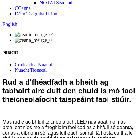
NÓTAÍ Seachadta
CCanna
Déan Teagmháil Linn
English
Nuacht
Cuideachta Nuacht
Nuacht Tionscal
Rud a d'fhéadfadh a bheith ag
tabhairt aire duit den chuid is mó faoi
theicneolaíocht taispeáint faoi stiúir.
Más rud é go bhfuil teicneolaíocht LED nua agat, nó más
breá leat níos mó a fhoghlaim faoi cad as a bhfuil sé déanta,
conas a oibríonn sé, agus tuilleadh sonraí, tá liosta curtha le