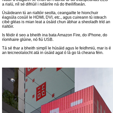
a rialú, níl sé difriúil i ndáiríre ná do theilifíseán.
Úsáideann tú an rialtóir seolta, ceangailte le hionchuir
éagsúla cosúil le HDMI, DVI, etc., agus cuireann tú isteach
cibé gléas is mian leat a úsáid chun ábhar a sheoladh tríd an
rialtóir.
Is féidir é seo a bheith ina bata Amazon Fire, do iPhone, do
ríomhaire glúine, nó fiú USB.
Tá sé thar a bheith simplí le húsáid agus le feidhmiú, mar is é
an teicneolaíocht atá in úsáid agat ó lá go lá cheana féin.