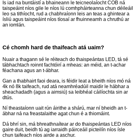
Is iad na buntáistí a bhaineann le teicneolaíocht COB ná
taispeáint níos gile le níos lú comhpháirteanna chun déileáil
leo sa tithíocht, rud a chabhraíonn leis an teas a ghintear a
ísliú agus taispeáint níos tíosaí ar fhuinneamh a chruthú ar
an iomlán.
Cé chomh hard de thaifeach atá uaim?
Nuair a thagann sé le réiteach do thaispeántas LED, tá sé
tábhachtach roinnt fachtóirí a mheas: an méid, an t-achar
féachana agus an t-ábhar.
Gan a thabhairt faoi deara, is féidir leat a bheith níos mó ná
4k nó 8k taifeach, rud atá neamhréadúil maidir le hábhar a
sheachadadh (agus a aimsiú) sa leibhéal cáilíochta sin ar
dtús.
Ní theastaíonn uait rún áirithe a shárú, mar ní bheidh an t-
ábhar ná na freastalaithe agat chun é a thiomáint.
Dá bhrí sin, má bhreathnaítear ar do thaispeántas LED níos
gaire duit, beidh tú ag iarraidh páirceáil picteilín níos ísle
chun taifeach níos airde a aschur.