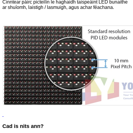
Cinntear páirc picteilín le haghaidh taispeáint LED bunaithe
ar shuíomh, laistigh / lasmuigh, agus achar féachana.
Cad is nits ann?