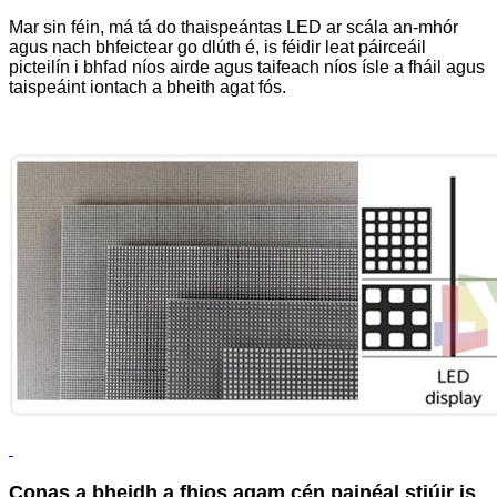
Mar sin féin, má tá do thaispeántas LED ar scála an-mhór
agus nach bhfeictear go dlúth é, is féidir leat páirceáil
picteilín i bhfad níos airde agus taifeach níos ísle a fháil agus
taispeáint iontach a bheith agat fós.
Conas a bheidh a fhios agam cén painéal stiúir is