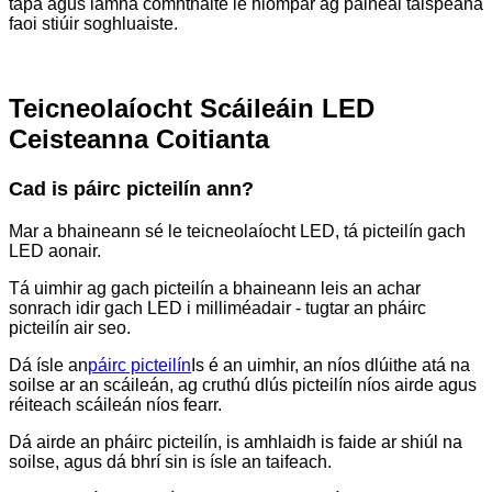
tapa agus lámha comhtháite le hiompar ag painéal taispeána
faoi stiúir soghluaiste.
Teicneolaíocht Scáileáin LED
Ceisteanna Coitianta
Cad is páirc picteilín ann?
Mar a bhaineann sé le teicneolaíocht LED, tá picteilín gach
LED aonair.
Tá uimhir ag gach picteilín a bhaineann leis an achar
sonrach idir gach LED i milliméadair - tugtar an pháirc
picteilín air seo.
Dá ísle an
páirc picteilín
Is é an uimhir, an níos dlúithe atá na
soilse ar an scáileán, ag cruthú dlús picteilín níos airde agus
réiteach scáileán níos fearr.
Dá airde an pháirc picteilín, is amhlaidh is faide ar shiúl na
soilse, agus dá bhrí sin is ísle an taifeach.