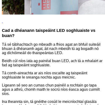
Cad a dhéanann taispeáint LED soghluaiste vs
buan?
Tá sé tábhachtach go mbeadh a fhios agat an bhfuil suiteáil
bhuan á dhéanamh agat, áit nach mbeidh tú ag bogadh nó
ag díchóimeáil do thaispeántas LED.
Beidh cúl níos iata ag painéal buan LED, ach tá a mhalairt ar
fad ag taispeáint soghluaiste.
Tá comh-aireachta ar ais níos oscailte ag taispeáint
soghluaiste le sreanga nochta agus meicnic.
Ligeann sé seo an cumas chun painéil a rochtain go tapa
agus a athrú, chomh maith le socrú níos éasca agus cuimilt
síos.
Ina theannta sin, tá gnéithe cosúil le meicníochtaí glasála