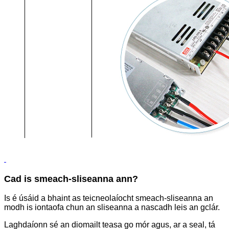
Cad is smeach-sliseanna ann?
Is é úsáid a bhaint as teicneolaíocht smeach-sliseanna an
modh is iontaofa chun an sliseanna a nascadh leis an gclár.
Laghdaíonn sé an diomailt teasa go mór agus, ar a seal, tá