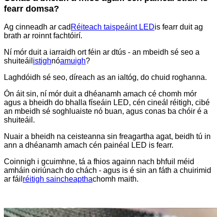
fearr domsa?
Ag cinneadh ar cad
Réiteach taispeáint LED
is fearr duit ag
brath ar roinnt fachtóirí.
Ní mór duit a iarraidh ort féin ar dtús - an mbeidh sé seo a
shuiteáil
istigh
nó
amuigh
?
Laghdóidh sé seo, díreach as an ialtóg, do chuid roghanna.
Ón áit sin, ní mór duit a dhéanamh amach cé chomh mór
agus a bheidh do bhalla físeáin LED, cén cineál réitigh, cibé
an mbeidh sé soghluaiste nó buan, agus conas ba chóir é a
shuiteáil.
Nuair a bheidh na ceisteanna sin freagartha agat, beidh tú in
ann a dhéanamh amach cén painéal LED is fearr.
Coinnigh i gcuimhne, tá a fhios againn nach bhfuil méid
amháin oiriúnach do chách - agus is é sin an fáth a chuirimid
ar fáil
réitigh saincheaptha
chomh maith.