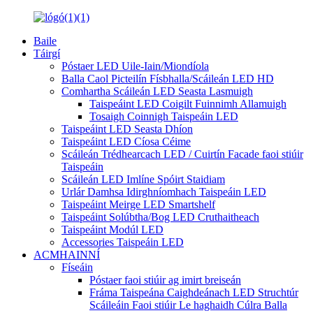
Baile
Táirgí
Póstaer LED Uile-Iain/Miondíola
Balla Caol Picteilín Físbhalla/Scáileán LED HD
Comhartha Scáileán LED Seasta Lasmuigh
Taispeáint LED Coigilt Fuinnimh Allamuigh
Tosaigh Coinnigh Taispeáin LED
Taispeáint LED Seasta Dhíon
Taispeáint LED Cíosa Céime
Scáileán Trédhearcach LED / Cuirtín Facade faoi stiúir
Taispeáin
Scáileán LED Imlíne Spóirt Staidiam
Urlár Damhsa Idirghníomhach Taispeáin LED
Taispeáint Meirge LED Smartshelf
Taispeáint Solúbtha/Bog LED Cruthaitheach
Taispeáint Modúl LED
Accessories Taispeáin LED
ACMHAINNÍ
Físeáin
Póstaer faoi stiúir ag imirt breiseán
Fráma Taispeána Caighdeánach LED Struchtúr
Scáileáin Faoi stiúir Le haghaidh Cúlra Balla