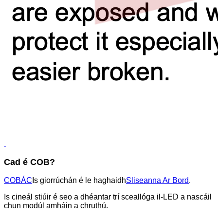
Cad é COB?
COBÁC
Is giorrúchán é le haghaidh
Sliseanna Ar Bord
.
Is cineál stiúir é seo a dhéantar trí sceallóga il-LED a nascáil
chun modúl amháin a chruthú.