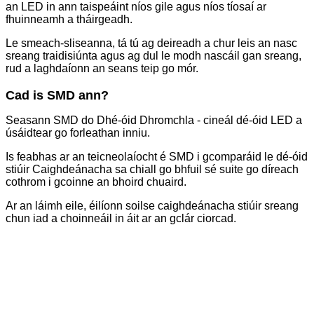
an LED in ann taispeáint níos gile agus níos tíosaí ar
fhuinneamh a tháirgeadh.
Le smeach-sliseanna, tá tú ag deireadh a chur leis an nasc
sreang traidisiúnta agus ag dul le modh nascáil gan sreang,
rud a laghdaíonn an seans teip go mór.
Cad is SMD ann?
Seasann SMD do Dhé-óid Dhromchla - cineál dé-óid LED a
úsáidtear go forleathan inniu.
Is feabhas ar an teicneolaíocht é SMD i gcomparáid le dé-óid
stiúir Caighdeánacha sa chiall go bhfuil sé suite go díreach
cothrom i gcoinne an bhoird chuaird.
Ar an láimh eile, éilíonn soilse caighdeánacha stiúir sreang
chun iad a choinneáil in áit ar an gclár ciorcad.