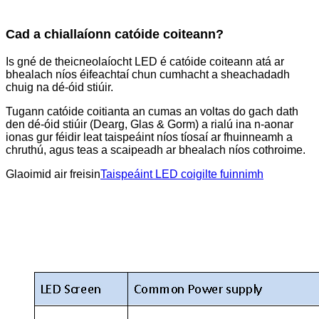
Cad a chiallaíonn catóide coiteann?
Is gné de theicneolaíocht LED é catóide coiteann atá ar
bhealach níos éifeachtaí chun cumhacht a sheachadadh
chuig na dé-óid stiúir.
Tugann catóide coitianta an cumas an voltas do gach dath
den dé-óid stiúir (Dearg, Glas & Gorm) a rialú ina n-aonar
ionas gur féidir leat taispeáint níos tíosaí ar fhuinneamh a
chruthú, agus teas a scaipeadh ar bhealach níos cothroime.
Glaoimid air freisin
Taispeáint LED coigilte fuinnimh