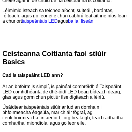
chéile againn de chuid de na ceisteanna is coitianta.
Léimimid isteach sa teicneolaíocht, suiteáil, barántas,
réiteach, agus go leor eile chun cabhrú leat aithne níos fearr
a chur ort
taispeántais LED
agus
ballaí físeán.
Ceisteanna Coitianta faoi stiúir
Basics
Cad is taispeáint LED ann?
Ar an bhfoirm is simplí, is painéal comhréidh é Taispeáint
LED comhdhéanta de dhé-óidí LED beag bídeach dearg,
glas agus gorm chun pictiúr físe digiteach a léiriú.
Úsáidtear taispeántais stiúir ar fud an domhain i
bhfoirmeacha éagsúla, mar chláir fógraí, ag
ceolchoirmeacha, in aerfoirt, lorg bealaigh, teach adhartha,
comharthaí miondíola, agus go leor eile.