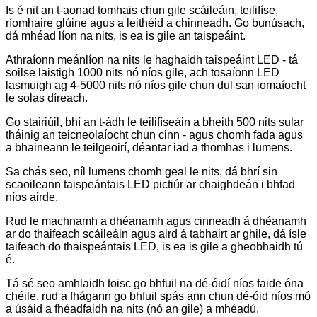
Is é nit an t-aonad tomhais chun gile scáileáin, teilifíse,
ríomhaire glúine agus a leithéid a chinneadh. Go bunúsach,
dá mhéad líon na nits, is ea is gile an taispeáint.
Athraíonn meánlíon na nits le haghaidh taispeáint LED - tá
soilse laistigh 1000 nits nó níos gile, ach tosaíonn LED
lasmuigh ag 4-5000 nits nó níos gile chun dul san iomaíocht
le solas díreach.
Go stairiúil, bhí an t-ádh le teilifíseáin a bheith 500 nits sular
tháinig an teicneolaíocht chun cinn - agus chomh fada agus
a bhaineann le teilgeoirí, déantar iad a thomhas i lumens.
Sa chás seo, níl lumens chomh geal le nits, dá bhrí sin
scaoileann taispeántais LED pictiúr ar chaighdeán i bhfad
níos airde.
Rud le machnamh a dhéanamh agus cinneadh á dhéanamh
ar do thaifeach scáileáin agus aird á tabhairt ar ghile, dá ísle
taifeach do thaispeántais LED, is ea is gile a gheobhaidh tú
é.
Tá sé seo amhlaidh toisc go bhfuil na dé-óidí níos faide óna
chéile, rud a fhágann go bhfuil spás ann chun dé-óid níos mó
a úsáid a fhéadfaidh na nits (nó an gile) a mhéadú.