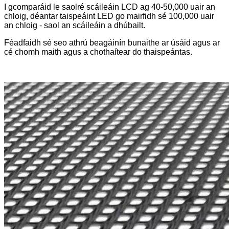
I gcomparáid le saolré scáileáin LCD ag 40-50,000 uair an
chloig, déantar taispeáint LED go mairfidh sé 100,000 uair
an chloig - saol an scáileáin a dhúbailt.
Féadfaidh sé seo athrú beagáinín bunaithe ar úsáid agus ar
cé chomh maith agus a chothaítear do thaispeántas.